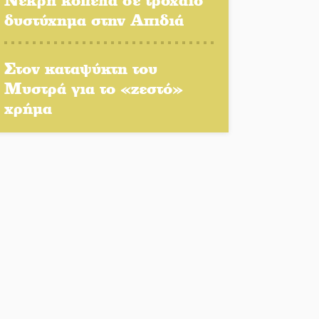
δυστύχημα στην Απιδιά
Νταλίκα έπεσε σε γκρεμό
στον Κλαδά: Νεκρός ο
Στον καταψύκτη του
48χρονος οδηγός
Μυστρά για το «ζεστό»
χρήμα
«Ανοιχτή Πόλη» απόψε η
Σπάρτη «ξεκλειδώνει»
αγορά και ψυχαγωγία
«Θέρισε» η άσφαλτος και
τον Ιούλιο στην
Πελοπόννησο
Βράβευσε τον Π. Καρρά ο
ΑΟ Κροκεών
Τα μετάλλια των