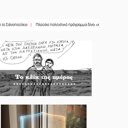
ούλειο
||
Πλούσιο πολιτιστικό πρόγραμμα δίνει «χρώμα» στον Αύγουστο του 
Το κλίκ της ημέρας
Του Ανδρέα Πετρουλάκη