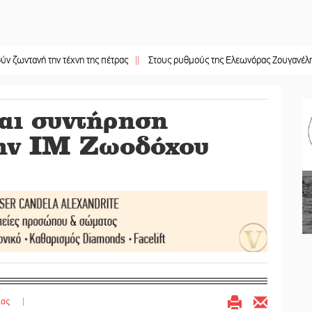
 την τέχνη της πέτρας
||
Στους ρυθμούς της Ελεωνόρας Ζουγανέλη το Σαϊνοπ
αι συντήρηση
την ΙΜ Ζωοδόχου
ιας
|