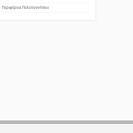
Το δικό σας σχόλιο:
Περιφέρεια Πελοποννήσου
Παράδειγμα κοινωνικής
αναισθησίας
Πού βρίσκεται το ιστορικό
κέντρο της Σπάρτης;