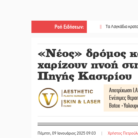
Ροή Ειδήσεων
:
||
Τα Λαγκάδια κρατούν ζωντανή
«Νέος» δρόμος κ
χαρίζουν πνοή σ
Πηγής Καστρίου
Πέμπτη, 09 Ιανουάριος 2025 09:03
|
Χρήστος Πετρούλ