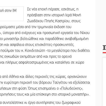
Σε νέα εποχή πέρασε, εσχάτως, η
πρόσβαση στην ιστορική Ιερά Μονή
Ζωοδόχου Πηγής Καστρίου, στους
ούμαστε μέσα από την τριμηνιαία έκδοση του
, ύστερα από ενέργειες και προσωπική εργασία του Νίκου
 το μοναστήρι βελτιώθηκε και παραδόθηκε αναβαθμισμένη
ση και ασφάλεια στους επισκέπτες-προσκυνητές.
 πούλμαν του κ. Κονιδιτσιώτη -το μεγαλύτερο που διαθέτει
ης ογκωδών οχημάτων από και προς το ορεινό
είναι πλήρως ασφαλτοστρωμένος και καταλήγει σε χώρο
ία από Αθήνα και άλλες περιοχές της χώρας, οργανώνουν
ην ευρύτερη περιοχή του βόρειου Ταϋγέτου να εξελίσσεται
ρμήσεων στη φύση. Όπως επισημαίνει ο «Πολυδεύκης»,
ριηγήσεις τους και μία επίσκεψη στο ιστορικό μοναστήρι».
μα συντελέστηκε κι έργο συντήρησης του ζωγραφικού