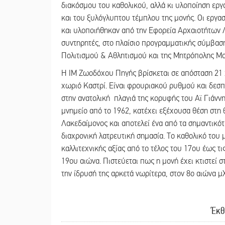
διακόσμου του καθολικού, αλλά κι υλοποίηση ερ
και του ξυλόγλυπτου τέμπλου της μονής. Οι εργ
και υλοποιήθηκαν από την Εφορεία Αρχαιοτήτων Λ
συντηρητές, στο πλαίσιο προγραμματικής σύμβασ
Πολιτισμού & Αθλητισμού και της Μητρόπολης Μ
Η ΙΜ Ζωοδόχου Πηγής βρίσκεται σε απόσταση 21 χ
χωριό Καστρί. Είναι φρουριακού ρυθμού και δεσπ
στην ανατολική πλαγιά της κορυφής του Αϊ Γιάννη
μνημείο από το 1962, κατέχει εξέχουσα θέση στη 
Λακεδαίμονος και αποτελεί ένα από τα σημαντικό
διαχρονική λατρευτική σημασία. Το καθολικό του 
καλλιτεχνικής αξίας από το τέλος του 17ου έως τ
19ου αιώνα. Πιστεύεται πως η μονή έχει κτιστεί σ
την ίδρυσή της αρκετά νωρίτερα, στον 8ο αιώνα μ
Έκθ