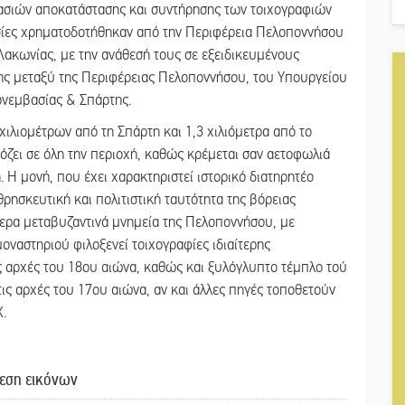
γασιών αποκατάστασης και συντήρησης των τοιχογραφιών
ασίες χρηματοδοτήθηκαν από την Περιφέρεια Πελοποννήσου
ακωνίας, με την ανάθεσή τους σε εξειδικευμένους
ης μεταξύ της Περιφέρειας Πελοποννήσου, του Υπουργείου
ονεμβασίας & Σπάρτης.
ιλιομέτρων από τη Σπάρτη και 1,3 χιλιόμετρα από το
όζει σε όλη την περιοχή, καθώς κρέμεται σαν αετοφωλιά
. Η μονή, που έχει χαρακτηριστεί ιστορικό διατηρητέο
θρησκευτική και πολιτιστική ταυτότητα της βόρειας
τερα μεταβυζαντινά μνημεία της Πελοποννήσου, με
μοναστηριού φιλοξενεί τοιχογραφίες ιδιαίτερης
ις αρχές του 18ου αιώνα, καθώς και ξυλόγλυπτο τέμπλο τού
τις αρχές του 17ου αιώνα, αν και άλλες πηγές τοποθετούν
Χ.
εση εικόνων