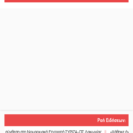
Ροή Ειδήσεων
:
 Νομαρχιακή Επιτροπή ΣΥΡΙΖΑ-ΠΣ Λακωνίας
||
«Χάθηκε ένας από τους απλο