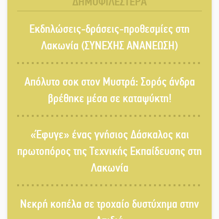
ΔΗΜΟΦΙΛΕΣΤΕΡΑ
«Έφυγε» ένας γνήσιος Δάσκαλος
Εκδηλώσεις-δράσεις-προθεσμίες στη
και πρωτοπόρος της Τεχνικής
Εκπαίδευσης στη Λακωνία
Λακωνία (ΣΥΝΕΧΗΣ ΑΝΑΝΕΩΣΗ)
«Κλειστά» ανοιχτά προαύλια στον
Απόλυτο σοκ στον Μυστρά: Σορός άνδρα
Δ. Σπάρτης;
βρέθηκε μέσα σε καταψύκτη!
Δεκαπενταύγουστος στην Πετρίνα:
«Έφυγε» ένας γνήσιος Δάσκαλος και
Αντάμωμα με μουσική, χορό και
παράδοση
πρωτοπόρος της Τεχνικής Εκπαίδευσης στη
Λακωνία
Σωτήρια επέμβαση για ναυτικό
ανοιχτά του Γυθείου
Νεκρή κοπέλα σε τροχαίο δυστύχημα στην