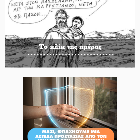
Το κλίκ της ημέρας
Του Ανδρέα Πετρουλάκη