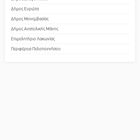
Το δικό σας σχόλιο: Ανοιχτή
Δήμος Ευρώτα
επιστολή στον δήμαρχο Σπάρτης για
Δήμος Μονεμβασίας
τη λειτουργία του ΚΑΠΗ
Δήμος Ανατολικής Μάνης
Επιμελητήριο Λακωνίας
Το δικό σας σχόλιο: Παράδειγμα
κοινωνικής αναισθησίας
Περιφέρεια Πελοποννήσου
Πού βρίσκεται το ιστορικό κέντρο
της Σπάρτης;