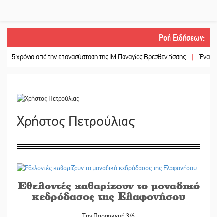
Ροή Ειδήσεων
:
ρόνια από την επανασύσταση της ΙΜ Παναγίας Βρεσθενιτίσσης
||
Ένα «ταξίδι» 
Χρήστος Πετρούλιας
02/06/2022
Εθελοντές καθαρίζουν το μοναδικό
κεδρόδασος της Ελαφονήσου
Την Παρασκευή 3/6