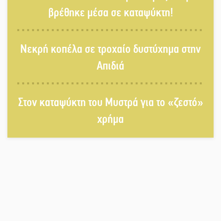
βρέθηκε μέσα σε καταψύκτη!
Μπαρόκ μελωδίες κάτω από την
Νεκρή κοπέλα σε τροχαίο δυστύχημα στην
αυγουστιάτικη πανσέληνο της
Μονεμβασιάς
Απιδιά
Διακοπή ρεύματος στο Έλος
Στον καταψύκτη του Μυστρά για το «ζεστό»
χρήμα
Στο Γύθειο η Άντζελα Γκερέκου
Νταλίκα έπεσε σε γκρεμό στον
Κλαδά: Νεκρός ο 48χρονος οδηγός