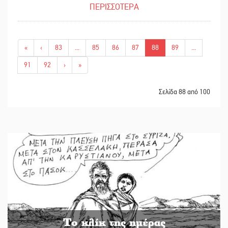
ΠΕΡΙΣΣΟΤΕΡΑ
«
‹
83
...
85
86
87
88
89
...
91
92
›
»
Σελίδα 88 από 100
Το κλίκ της ημέρας