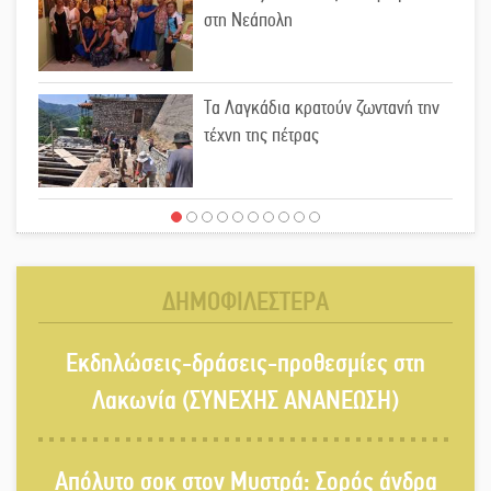
στη Νεάπολη
Τα Λαγκάδια κρατούν ζωντανή την
τέχνη της πέτρας
Στους ρυθμούς της Ελεωνόρας
Ζουγανέλη το Σαϊνοπούλειο
ΔΗΜΟΦΙΛΕΣΤΕΡΑ
Πλούσιο πολιτιστικό πρόγραμμα
Εκδηλώσεις-δράσεις-προθεσμίες στη
δίνει «χρώμα» στον Αύγουστο του
Λαχίου
Λακωνία (ΣΥΝΕΧΗΣ ΑΝΑΝΕΩΣΗ)
Χασισοφυτεία στην Παλαιοπαναγιά
Απόλυτο σοκ στον Μυστρά: Σορός άνδρα
ξεσκέπασε η Αστυνομία