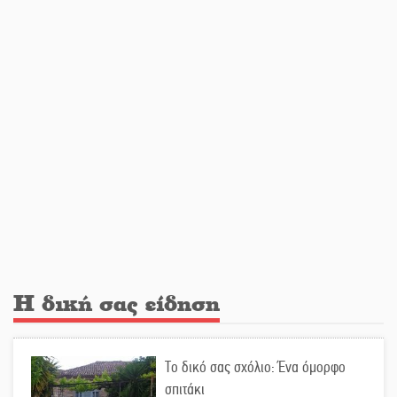
«Ανοιχτή Πόλη» απόψε η Σπάρτη
«ξεκλειδώνει» αγορά και
ψυχαγωγία
«Θέρισε» η άσφαλτος και τον Ιούλιο
στην Πελοπόννησο
Βράβευσε τον Π. Καρρά ο ΑΟ
Κροκεών
Η δική σας είδηση
Τα μετάλλια των Λακωνόπουλων
στην Ταιβάν
Το δικό σας σχόλιο: Ένα όμορφο
σπιτάκι