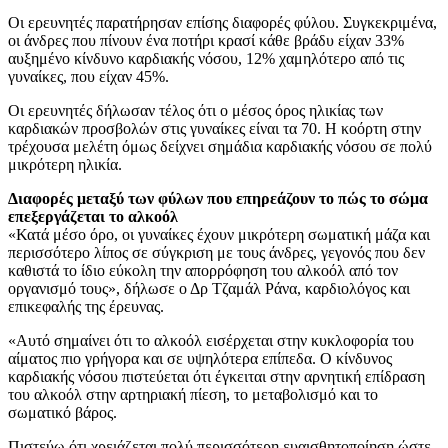
Οι ερευνητές παρατήρησαν επίσης διαφορές φύλου. Συγκεκριμένα,
οι άνδρες που πίνουν ένα ποτήρι κρασί κάθε βράδυ είχαν 33%
αυξημένο κίνδυνο καρδιακής νόσου, 12% χαμηλότερο από τις
γυναίκες, που είχαν 45%.
Οι ερευνητές δήλωσαν τέλος ότι ο μέσος όρος ηλικίας των
καρδιακών προσβολών στις γυναίκες είναι τα 70. Η κοόρτη στην
τρέχουσα μελέτη όμως δείχνει σημάδια καρδιακής νόσου σε πολύ
μικρότερη ηλικία.
Διαφορές μεταξύ των φύλων που επηρεάζουν το πώς το σώμα
επεξεργάζεται το αλκοόλ
«Κατά μέσο όρο, οι γυναίκες έχουν μικρότερη σωματική μάζα και
περισσότερο λίπος σε σύγκριση με τους άνδρες, γεγονός που δεν
καθιστά το ίδιο εύκολη την απορρόφηση του αλκοόλ από τον
οργανισμό τους», δήλωσε ο Δρ Τζαμάλ Ράνα, καρδιολόγος και
επικεφαλής της έρευνας.
«Αυτό σημαίνει ότι το αλκοόλ εισέρχεται στην κυκλοφορία του
αίματος πιο γρήγορα και σε υψηλότερα επίπεδα. Ο κίνδυνος
καρδιακής νόσου πιστεύεται ότι έγκειται στην αρνητική επίδραση
του αλκοόλ στην αρτηριακή πίεση, το μεταβολισμό και το
σωματικό βάρος.
Πιστεύω ότι χρειάζεται πολύ περισσότερη ευαισθητοποίηση ώστε