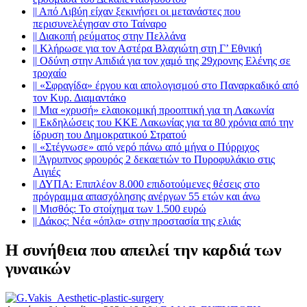
||
Από Λιβύη είχαν ξεκινήσει οι μετανάστες που
περισυνελέγησαν στο Ταίναρο
||
Διακοπή ρεύματος στην Πελλάνα
||
Κλήρωσε για τον Αστέρα Βλαχιώτη στη Γ’ Εθνική
||
Οδύνη στην Απιδιά για τον χαμό της 29χρονης Ελένης σε
τροχαίο
||
«Σφραγίδα» έργου και απολογισμού στο Παναρκαδικό από
τον Κυρ. Διαμαντάκο
||
Μια «χρυσή» ελαιοκομική προοπτική για τη Λακωνία
||
Εκδηλώσεις του ΚΚΕ Λακωνίας για τα 80 χρόνια από την
ίδρυση του Δημοκρατικού Στρατού
||
«Στέγνωσε» από νερό πάνω από μήνα ο Πύρριχος
||
Άγρυπνος φρουρός 2 δεκαετιών το Πυροφυλάκιο στις
Αιγιές
||
ΔΥΠΑ: Επιπλέον 8.000 επιδοτούμενες θέσεις στο
πρόγραμμα απασχόλησης ανέργων 55 ετών και άνω
||
Μισθός: Το στοίχημα των 1.500 ευρώ
||
Δάκος: Νέα «όπλα» στην προστασία της ελιάς
Η συνήθεια που απειλεί την καρδιά των
γυναικών