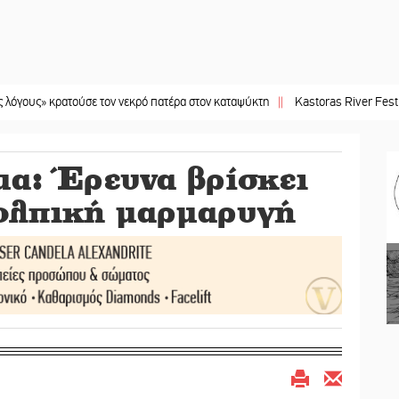
ρατούσε τον νεκρό πατέρα στον καταψύκτη
||
Kastoras River Festival 2026: Έ
α: Έρευνα βρίσκει
κολπική μαρμαρυγή