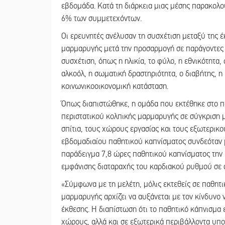
εβδομάδα. Κατά τη διάρκεια μιας μέσης παρακολ
6% των συμμετεχόντων.
Οι ερευνητές ανέλυσαν τη συσχέτιση μεταξύ της έ
μαρμαρυγής μετά την προσαρμογή σε παράγοντες
συσχέτιση, όπως η ηλικία, το φύλο, η εθνικότητα
αλκοόλ, η σωματική δραστηριότητα, ο διαβήτης, η 
κοινωνικοοικονομική κατάσταση.
Όπως διαπιστώθηκε, η ομάδα που εκτέθηκε στο π
περιστατικού κολπικής μαρμαρυγής σε σύγκριση μ
σπίτια, τους χώρους εργασίας και τους εξωτερικο
εβδομαδιαίου παθητικού καπνίσματος συνδεόταν 
παράδειγμα 7,8 ώρες παθητικού καπνίσματος την
εμφάνισης διαταραχής του καρδιακού ρυθμού σε σ
«Σύμφωνα με τη μελέτη, μόλις εκτεθείς σε παθητι
μαρμαρυγής αρχίζει να αυξάνεται με τον κίνδυνο 
έκθεσης. Η διαπίστωση ότι το παθητικό κάπνισμα 
χώρους, αλλά και σε εξωτερικά περιβάλλοντα υπο