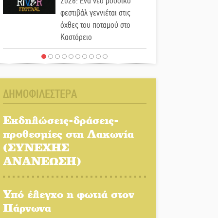
2026: Ένα νέο μουσικό
φεστιβάλ γεννιέται στις
όχθες του ποταμού στο
Καστόρειο
Τα ζάρια παίρνουν «φωτιά»
στην Άρνα: Στήνεται το 3ο
Τουρνουά Τάβλι
ΔΗΜΟΦΙΛΕΣΤΕΡΑ
Αυθεντικό γλέντι με «Γιορτή
Βραστού» στη Σοχά
Εκδηλώσεις-δράσεις-
προθεσμίες στη Λακωνία
(ΣΥΝΕΧΗΣ
Το τελεφερίκ της
Μονεμβασιάς στο τραπέζι
ΑΝΑΝΕΩΣΗ)
του δημόσιου διαλόγου
Υπό έλεγχο η φωτιά στον
Πολιτισμός και παράδοση
δίνουν ραντεβού στην
Πάρνωνα