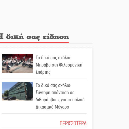
Λακε-Δαιμονικά: Το
κυπαρίσσι του Μυστρά που
φύτρωσε από μια
ξεχασμένη προφητεία
Η δική σας είδηση
Κλήρωσε για τον Αστέρα
Βλαχιώτη στη Γ’ Εθνική
Το δικό σας σχόλιο:
Οδύνη στην Απιδιά για τον
Μπράβο στη Φιλαρμονική
χαμό της 29χρονης Ελένης
Σπάρτης
σε τροχαίο
Το δικό σας σχόλιο:
«Σφραγίδα» έργου και
Σύντομη απάντηση σε
απολογισμού στο
διθυράμβους για το παλαιό
Παναρκαδικό από τον Κυρ.
Δικαστικό Μέγαρο
Διαμαντάκο
Το δικό σας σχόλιο: Ιερή
ΠΕΡΙΣΣΟΤΕΡΑ
Μια «χρυσή» ελαιοκομική
απόφαση