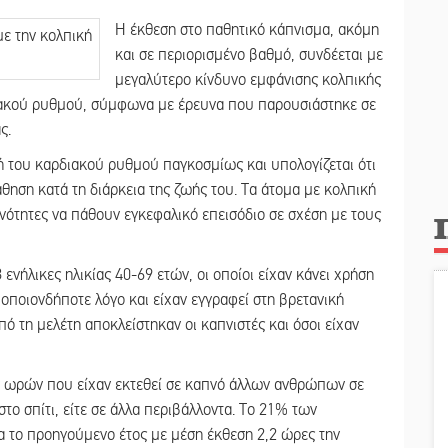
Η έκθεση στο παθητικό κάπνισμα, ακόμη
και σε περιορισμένο βαθμό, συνδέεται με
μεγαλύτερο κίνδυνο εμφάνισης κολπικής
ιακού ρυθμού, σύμφωνα με έρευνα που παρουσιάστηκε σε
ς.
ή του καρδιακού ρυθμού παγκοσμίως και υπολογίζεται ότι
θηση κατά τη διάρκεια της ζωής του. Τα άτομα με κολπική
ότητες να πάθουν εγκεφαλικό επεισόδιο σε σχέση με τους
νήλικες ηλικίας 40-69 ετών, οι οποίοι είχαν κάνει χρήση
 οποιονδήποτε λόγο και είχαν εγγραφεί στη βρετανική
 τη μελέτη αποκλείστηκαν οι καπνιστές και όσοι είχαν
ν ωρών που είχαν εκτεθεί σε καπνό άλλων ανθρώπων σε
στο σπίτι, είτε σε άλλα περιβάλλοντα. Το 21% των
α το προηγούμενο έτος με μέση έκθεση 2,2 ώρες την