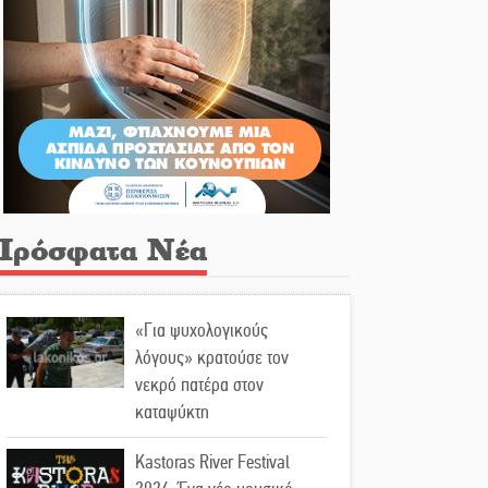
Πρόσφατα Νέα
«Για ψυχολογικούς
λόγους» κρατούσε τον
νεκρό πατέρα στον
καταψύκτη
Kastoras River Festival