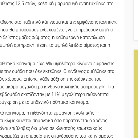
ούθησης 12,5 ετών, κολπική μαρμαρυγή αναπτύχθηκε στο
κθεσης στο παθητικό κάπνισμα και της εμφάνισης κολπικής
 που θα μπορούσαν ενδεχομένως να επηρεάσουν αυτή τη
, ο δείκτης μάζας σώματος, η καθημερινή κατανάλωση
υψηλή αρτηριακή πίεση, τα υψηλά λιπίδια αίματος και η
αθητικό κάπνισμα είχε 6% υψηλότερο κίνδυνο εμφάνισης
ε την ομάδα που δεν εκτέθηκε. Ο κίνδυνος αυξήθηκε στα
ύς χώρους. Επίσης, κάθε αύξηση της διάρκειας του
με ακόμα μεγαλύτερο κίνδυνο κολπικής μαρμαρυγής. Για
 εβδομάδα σχετίζονταν με 11% μεγαλύτερη πιθανότητα
ύγκριση με το μηδενικό παθητικό κάπνισμα.
κό κάπνισμα, η πιθανότητα εμφάνισης κολπικής
να κλιμακώνεται σημαντικά όσο παρατείνεται ο χρόνος
είναι επιβλαβές όχι μόνο σε κλειστούς εσωτερικούς
γραμμίζει τη σημασία της απαγόρευσης του καπνίσματος