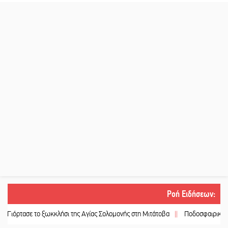
Ροή Ειδήσεων
:
σε το ξωκκλήσι της Αγίας Σολομονής στη Μιτάτοβα
||
Ποδοσφαιρικό αντάμωμα