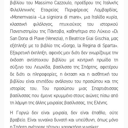
βιβλίου του Massimo Cazzoulo, προέδρου της Ιταλικής
Φιλελληνικής Εταιρείας Περιφέρειας Λομβαρδίας,
«Monemvasia –La signiora di mare», μια Ιταλίδα κυρία,
κλασσική φιλόλογος, πτυχιούχος του ιστορικού
Πανεπιστημίου της Πάντοβα, καθηγήτρια στο Λύκειο «Dι
San Dona di Piave (Venezia), η Beatrice Giai Gischia, μας
εξέπληξε με το βιβλίο της «Gorgo, la Regina di Sparta».
Εξαιρετική έκπληξη, αφενός μεν διότι δεν γνωρίζουμε την
έκδοση αντίστοιχου βιβλίου με κεντρική ηρωίδα τη
σύζυγο του Λεωνίδα, βασίλισσα της Σπάρτης, αφετέρου
δε διότι οι πληροφορίες, η έκταση και η αισθητική του
βιβλίου είναι επιπέδου ανάλογου του προσώπου και της
ιστορίας του. Του προσώπου μιας Σπαρτιάτισσας
βασίλισσας που έμεινε κρυμμένο στους αιώνες πίσω από
τη λάμψη της άλλης μοιραίας βασίλισσας, της Ελένης.
Η Γοργώ δεν είναι μοιραία, δεν είναι έπαθλο, ούτε
βραβείο. Είναι γυναίκα δυνατή και υπεύθυνη, όπως μόνο
η Σπάρτη ανέτρεφε τέτοιου χαρακτήρα γυναίκες.