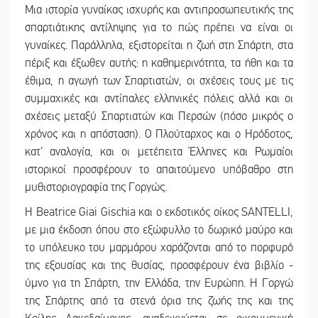
Μια ιστορία γυναίκας ισχυρής και αντιπροσωπευτικής της
σπαρτιάτικης αντίληψης για το πώς πρέπει να είναι οι
γυναίκες. Παράλληλα, εξιστορείται η ζωή στη Σπάρτη, στα
πέριξ και έξωθεν αυτής: η καθημερινότητα, τα ήθη και τα
έθιμα, η αγωγή των Σπαρτιατών, οι σχέσεις τους με τις
συμμαχικές και αντίπαλες ελληνικές πόλεις αλλά και οι
σχέσεις μεταξύ Σπαρτιατών και Περσών (πόσο μικρός ο
χρόνος και η απόσταση). Ο Πλούταρχος και ο Ηρόδοτος,
κατ’ αναλογία, και οι μετέπειτα Έλληνες και Ρωμαίοι
ιστορικοί προσφέρουν το απαιτούμενο υπόβαθρο στη
μυθιστοριογραφία της Γοργώς.
Η Beatrice Giai Gischia και ο εκδοτικός οίκος SANTELLI,
με μια έκδοση όπου στο εξώφυλλο το δωρικό μαύρο και
το υπόλευκο του μαρμάρου χαράζονται από το πορφυρό
της εξουσίας και της θυσίας, προσφέρουν ένα βιβλίο -
ύμνο για τη Σπάρτη, την Ελλάδα, την Ευρώπη. Η Γοργώ
της Σπάρτης από τα στενά όρια της ζωής της και της