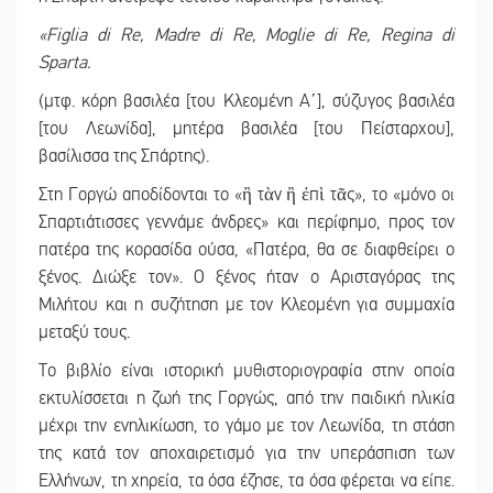
«Figlia di Re, Madre di Re, Moglie di Re, Regina di
Sparta.
(μτφ. κόρη βασιλέα [του Κλεομένη Α΄], σύζυγος βασιλέα
[του Λεωνίδα], μητέρα βασιλέα [του Πείσταρχου],
βασίλισσα της Σπάρτης).
Στη Γοργώ αποδίδονται το «ἢ τὰν ἢ ἐπὶ τᾶς», το «μόνο οι
Σπαρτιάτισσες γεννάμε άνδρες» και περίφημο, προς τον
πατέρα της κορασίδα ούσα, «Πατέρα, θα σε διαφθείρει ο
ξένος. Διώξε τον». Ο ξένος ήταν ο Αρισταγόρας της
Μιλήτου και η συζήτηση με τον Κλεομένη για συμμαχία
μεταξύ τους.
Το βιβλίο είναι ιστορική μυθιστοριογραφία στην οποία
εκτυλίσσεται η ζωή της Γοργώς, από την παιδική ηλικία
μέχρι την ενηλικίωση, το γάμο με τον Λεωνίδα, τη στάση
της κατά τον αποχαιρετισμό για την υπεράσπιση των
Ελλήνων, τη χηρεία, τα όσα έζησε, τα όσα φέρεται να είπε.