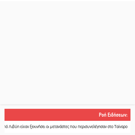
Ροή Ειδήσεων
:
 είχαν ξεκινήσει οι μετανάστες που περισυνελέγησαν στο Ταίναρο
||
Διακοπή 