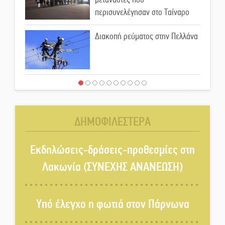
περισυνελέγησαν στο Ταίναρο
Διακοπή ρεύματος στην Πελλάνα
Λακε-Δαιμονικά: Το κυπαρίσσι
του Μυστρά που φύτρωσε από
μια ξεχασμένη προφητεία
ΔΗΜΟΦΙΛΕΣΤΕΡΑ
Κλήρωσε για τον Αστέρα
Βλαχιώτη στη Γ’ Εθνική
Εκδηλώσεις-δράσεις-προθεσμίες στη
Λακωνία (ΣΥΝΕΧΗΣ ΑΝΑΝΕΩΣΗ)
Οδύνη στην Απιδιά για τον χαμό
της 29χρονης Ελένης σε τροχαίο
Υπό έλεγχο η φωτιά στον Πάρνωνα