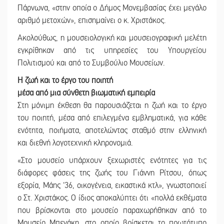
Πάρνωνα, «στην οποία ο Δήμος Μονεμβασίας έχει μεγάλο
αριθμό μετοχών», επισημαίνει ο κ. Χριστάκος.
Ακολούθως, η μουσειολογική και μουσειογραφική μελέτη
εγκρίθηκαν από τις υπηρεσίες του Υπουργείου
Πολιτισμού και από το Συμβούλιο Μουσείων.
Η ζωή και το έργο του ποιητή
μέσα από μια σύνθετη βιωματική εμπειρία
Στη μόνιμη έκθεση θα παρουσιάζεται η ζωή και το έργο
του ποιητή, μέσα από επιλεγμένα εμβληματικά, για κάθε
ενότητα, ποιήματα, αποτελώντας σταθμό στην ελληνική
και διεθνή λογοτεχνική κληρονομιά.
«Στο μουσείο υπάρχουν ξεχωριστές ενότητες για τις
διάφορες φάσεις της ζωής του Γιάννη Ρίτσου, όπως
εξορία, Μάης ‘36, οικογένεια, εικαστικά κτλ», γνωστοποιεί
ο Στ. Χριστάκος. Ο ίδιος αποκαλύπτει ότι «πολλά εκθέματα
που βρίσκονται στο μουσείο παραχωρήθηκαν από το
Μουσείο Μπενάκη, στο οποίο βρίσκεται το πρωτότυπο