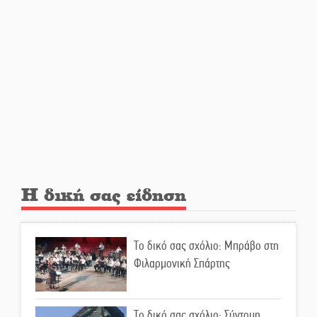
ΔΥΠΑ: Επιπλέον 8.000
επιδοτούμενες θέσεις στο
πρόγραμμα απασχόλησης
ανέργων 55 ετών και άνω
Μισθός: Το στοίχημα των 1.500
ευρώ
Η δική σας είδηση
Δάκος: Νέα «όπλα» στην
προστασία της ελιάς
Το δικό σας σχόλιο: Μπράβο στη
Φιλαρμονική Σπάρτης
Κυριακή 9 Αυγούστου:
Καλοκαιρινό Pool Party στο
Mystras Grand Palace Resort &
Το δικό σας σχόλιο: Σύντομη