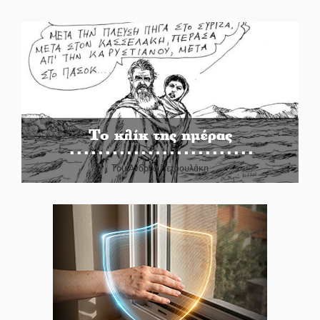
Το κλίκ της ημέρας
Του Ανδρέα Πετρουλάκη