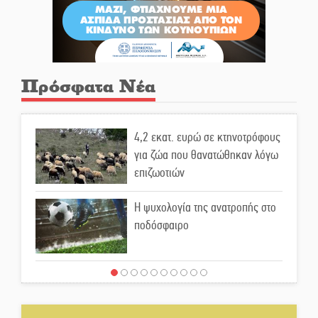
Πρόσφατα Νέα
4,2 εκατ. ευρώ σε κτηνοτρόφους
για ζώα που θανατώθηκαν λόγω
επιζωοτιών
Η ψυχολογία της ανατροπής στο
ποδόσφαιρο
Ένα «ταξίδι» τέχνης και
χρωμάτων στη Νεάπολη