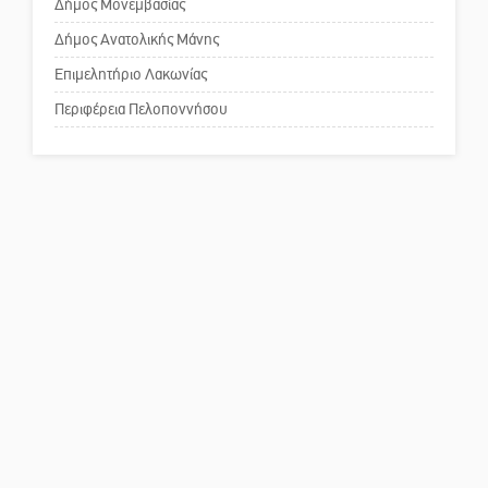
Δήμος Μονεμβασίας
Δήμος Ανατολικής Μάνης
Το δικό σας σχόλιο: Παράδειγμα
κοινωνικής αναισθησίας
Επιμελητήριο Λακωνίας
Περιφέρεια Πελοποννήσου
Πού βρίσκεται το ιστορικό
κέντρο της Σπάρτης;