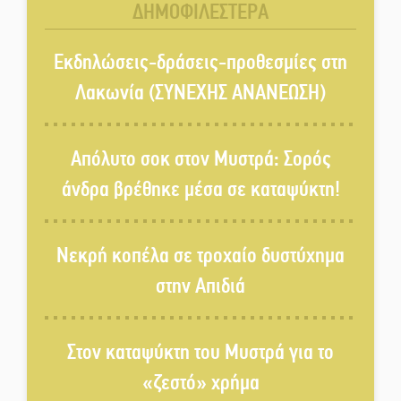
ΔΗΜΟΦΙΛΕΣΤΕΡΑ
Τα Λαγκάδια κρατούν ζωντανή
την τέχνη της πέτρας
Εκδηλώσεις-δράσεις-προθεσμίες στη
Λακωνία (ΣΥΝΕΧΗΣ ΑΝΑΝΕΩΣΗ)
Στους ρυθμούς της Ελεωνόρας
Ζουγανέλη το Σαϊνοπούλειο
Απόλυτο σοκ στον Μυστρά: Σορός
άνδρα βρέθηκε μέσα σε καταψύκτη!
Πλούσιο πολιτιστικό πρόγραμμα
δίνει «χρώμα» στον Αύγουστο
Νεκρή κοπέλα σε τροχαίο δυστύχημα
του Λαχίου
στην Απιδιά
Χασισοφυτεία στην
Παλαιοπαναγιά ξεσκέπασε η
Αστυνομία
Στον καταψύκτη του Μυστρά για το
«ζεστό» χρήμα
Μπαρόκ μελωδίες κάτω από την