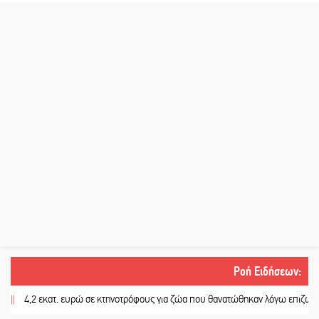
Ροή Ειδήσεων
:
,2 εκατ. ευρώ σε κτηνοτρόφους για ζώα που θανατώθηκαν λόγω επιζωοτιών
|