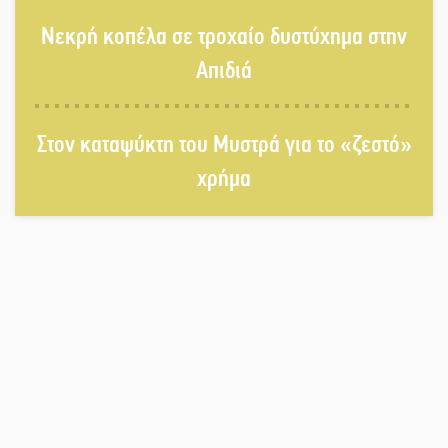
«Ρίζες και Ρεύματα» στο
Νεκρή κοπέλα σε τροχαίο δυστύχημα στην
Ξηροκάμπι με Ίκαρη και Ζερβάκη
Απιδιά
Αμετάβλητος στο «τριάρι» ο
Στον καταψύκτη του Μυστρά για το «ζεστό»
κίνδυνος φωτιάς σε όλη τη
Λακωνία
χρήμα
Εβδομάδα Ομογενών: Κερδισμένη
ουσία ή επικοινωνιακές
εντυπώσεις;
Ελεύθερος ο 55χρονος για την
υπόθεση του Μυστρά
Ποδοσφαιρικό αντάμωμα για τους