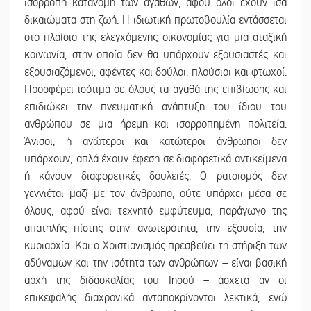
ισόρροπη κατανομή των αγαθών, αφού όλοι έχουν ίσα
δικαιώματα στη ζωή. Η ιδιωτική πρωτοβουλία εντάσσεται
στο πλαίσιο της ελεγχόμενης οικονομίας για μια αταξική
κοινωνία, στην οποία δεν θα υπάρχουν εξουσιαστές και
εξουσιαζόμενοι, αφέντες και δούλοι, πλούσιοι και φτωχοί.
Προσφέρει ισότιμα σε όλους τα αγαθά της επιβίωσης και
επιδιώκει την πνευματική ανάπτυξη του ίδιου του
ανθρώπου σε μια ήρεμη και ισορροπημένη πολιτεία.
Άνισοι, ή ανώτεροι και κατώτεροι άνθρωποι δεν
υπάρχουν, απλά έχουν έφεση σε διαφορετικά αντικείμενα
ή κάνουν διαφορετικές δουλειές. Ο ρατσισμός δεν
γεννιέται μαζί με τον άνθρωπο, ούτε υπάρχει μέσα σε
όλους, αφού είναι τεχνητό εμφύτευμα, παράγωγο της
απατηλής πίστης στην ανωτερότητα, την εξουσία, την
κυριαρχία. Και ο Χριστιανισμός πρεσβεύει τη στήριξη των
αδύναμων και την ισότητα των ανθρώπων – είναι βασική
αρχή της διδασκαλίας του Ιησού – άσχετα αν οι
επικεφαλής διαχρονικά ανταποκρίνονται λεκτικά, ενώ