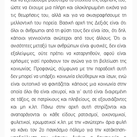
και να εξετάσουμε βαθύτερα τα στοιχεία της δόμησής του,
ώστε να έχουμε μια πλήρη και ολοκληρωμένη εικόνα για
τις θεωρήσεις του, αλλά και για να σκιαγραφήσουμε τη
μελλοντική του πορεία. Βασική αρχή της Δεξιάς είναι ότι
όλοι οι άνθρωποι από τη φύση τους δεν είναι ίσοι, ότι δηλ.
κάποιοι γεννιούνται ανώτεροι από τους άλλους. Ότι οι
ανισότητες μεταξύ των ανθρώπων είναι φυσικές, δεν είναι
εξαλείψιμες, ούτε πρέπει να καταργηθούν, αφού είναι
χρήσιμες γιατί προάγουν τον αγώνα για τη βελτίωση της
κοινωνίας. Προφανώς, σύμφωνα με την παραδοχή αυτή
δεν μπορεί να υπάρξει κοινωνία ελεύθερων και ίσων, ενώ
είναι ουτοπικό να φαντάζεται κάποιος μια κοινωνία στην
οποία όλοι θα είναι ισχυροί, και γι’ αυτό είναι διαιρεμένη
σε τάξεις, σε πατρίκιους και πληβείους, σε εξουσιάζοντες
και μη κ.λπ. Πάνω στην αρχή αυτή στηρίζονται και
αναπαράγονται οι κάθε είδους ρατσισμοί, οικονομικοί,
φυλετικοί, χρωματικοί κ.λπ. με την «ανώτερη» άρια φυλή
να κάνει τον 2ο παγκόσμιο πόλεμο για την κατάκτηση-