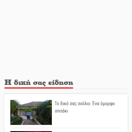
Κοκκινοραχίτες
Μάχης συνέχεια των 310 για τη
Λαϊκή Σπάρτης
Στον τελικό του Πρωταθλήματος
Ελλάδας Beach Soccer ο Π.
Μαρτσούκος
Η δική σας είδηση
Η Έρη Ρίτσου σχολιάζει τα…
τραγελαφικά των «κληρονόμων»
Το δικό σας σχόλιο: Ένα όμορφο
σπιτάκι
Ο Ήλιος αποκαλύπτει τα μυστικά
του: Νέες εικόνες φέρνουν στο φως