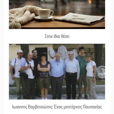
Στην ίδια θέση
Ιωαννης Βαρβιτσιώτης: Ένας μοντέρνος Παυσανίας