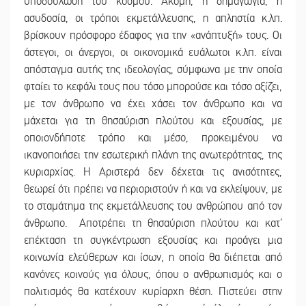
υποδούλωση του κόσμου. Ακόμη, η δημαγωγία, η
ασυδοσία, οι τρόποι εκμετάλλευσης, η απληστία κ.λπ.
βρίσκουν πρόσφορο έδαφος για την «ανάπτυξή» τους. Οι
άστεγοι, οι άνεργοι, οι οικονομικά ευάλωτοι κ.λπ. είναι
απόσταγμα αυτής της ιδεολογίας, σύμφωνα με την οποία
φταίει το κεφάλι τους που τόσο μπορούσε και τόσο αξίζει,
με τον άνθρωπο να έχει χάσει τον άνθρωπο και να
μάχεται για τη θησαύριση πλούτου και εξουσίας, με
οποιονδήποτε τρόπο και μέσο, προκειμένου να
ικανοποιήσει την εσωτερική πλάνη της ανωτερότητας, της
κυριαρχίας. Η Αριστερά δεν δέχεται τις ανισότητες,
θεωρεί ότι πρέπει να περιοριστούν ή και να εκλείψουν, με
το σταμάτημα της εκμετάλλευσης του ανθρώπου από τον
άνθρωπο. Αποτρέπει τη θησαύριση πλούτου και κατ’
επέκταση τη συγκέντρωση εξουσίας και προάγει μια
κοινωνία ελεύθερων και ίσων, η οποία θα διέπεται από
κανόνες κοινούς για όλους, όπου ο ανθρωπισμός και ο
πολιτισμός θα κατέχουν κυρίαρχη θέση. Πιστεύει στην