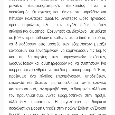
μεγάλης ιδιωτικής/ατομικής ιδιοκτησίας είναι ο
σοσιαλισμός. Οι αγώνες που έγιναν στο παρελθόν και
πέτυχαν καλύτερες αμοιβές, λιγότερες ώρες εργασίας,
όρους ασφάλειας κ.λπ. είχαν μεγάλη διάρκεια, ήταν
σκληροί και αιματηροί. Ερευνητές και ιδεολόγοι, με μελέτη
σε βάθος προσπάθησαν ο καθένας με το δικό του τρόπο,
να διεισδύσουν στις μορφές των εξαρτήσεων μεταξύ
εργοδοτών και εργαζομένων, να ερμηνεύσουν τις δομές
και τις λειτουργίες των παραγωγικών σχέσεων,
διασυνδέσεων και συμπεριφορών και να συστήσουν ένα
ισορροπημένο ανθρώπινο σχέδιο μετασχηματισμού. Έτσι,
προέκυψε ένα πλήθος επισημάνσεων, υποδείξεων,
επιλογών και θέσεων, με αποτέλεσμα τον ιδεολογικό
κατακερματισμό, την αμφισβήτηση, τη διαφωνία, αλλά και
τον προβληματισμό. Λίγες εφαρμόστηκαν στην πράξη,
αλλά δεν επικράτησαν. Η μεγαλύτερη σε διάρκεια
σοσιαλιστική μορφή υπήρξε στην πρώην Σοβιετική Ένωση
(ΕΣΣΔ), που και αυτή δεν ευδοκίμησε και από μέσα