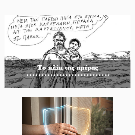
Το κλίκ της ημέρας
Του Ανδρέα Πετρουλάκη