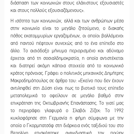
διάσπαση των κοινωνιών στους ελάχιστους εξουσιαστές
και στους πολλούς εξουσιαζόμενους».
Η ισότητα των κοινωνιών, αλλά και των ανθρώπων μέσα
στην κοινωνία είναι το μεγάλο ζητούμενο, ο διακαής
πόθος εκατομμυρίων εργαζομένων, οι οποίοι βαλλόμενοι
από παντού πέφτουν συνεχώς από το ένα επίπεδο στο
άλλο. Το αισιόδοξο μήνυμα περιορισμένο και αδύναμο
έρχεται από τη σοσιαλδημοκρατία, η οποία αντιστέκεται
και διατηρεί ακόμη κάποια στοιχεία από το κοινωνικό
κράτος πρόνοιας. Γράφει ο πολιτικός μηχανικός Δημήτρης
Μακροδημόπουλος σε άρθρο του: «Εκείνο που δεν έχουν
αντιληφθεί στη Δύση είναι πως το βιοτικό τους επίπεδο
μεταπολεμικά το οφείλουν σε μεγάλο βαθμό στην
επικράτηση της Οκτωβριανής Επανάστασης. Το γιατί μας
το περιγράφει γλαφυρά ο Σλαβόι Ζίζεκ: Το 1992
κυκλοφόρησε στη Γερμανία η φήμη σύμφωνα με την
οποία ο Γκορμπατσόφ στη διάρκεια ενός ταξιδιού του στο
Βερολίνο επισκέφτηκε αιφνιδιαστικά τον πρώην