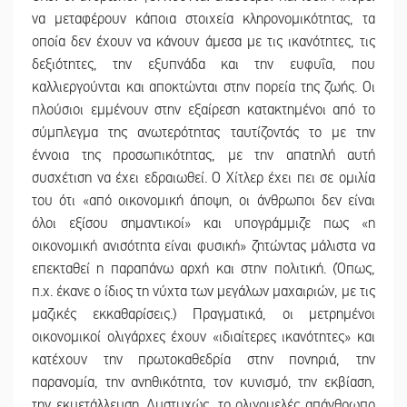
να μεταφέρουν κάποια στοιχεία κληρονομικότητας, τα
οποία δεν έχουν να κάνουν άμεσα με τις ικανότητες, τις
δεξιότητες, την εξυπνάδα και την ευφυΐα, που
καλλιεργούνται και αποκτώνται στην πορεία της ζωής. Οι
πλούσιοι εμμένουν στην εξαίρεση κατακτημένοι από το
σύμπλεγμα της ανωτερότητας ταυτίζοντάς το με την
έννοια της προσωπικότητας, με την απατηλή αυτή
συσχέτιση να έχει εδραιωθεί. Ο Χίτλερ έχει πει σε ομιλία
του ότι «από οικονομική άποψη, οι άνθρωποι δεν είναι
όλοι εξίσου σημαντικοί» και υπογράμμιζε πως «η
οικονομική ανισότητα είναι φυσική» ζητώντας μάλιστα να
επεκταθεί η παραπάνω αρχή και στην πολιτική. (Όπως,
π.χ. έκανε ο ίδιος τη νύχτα των μεγάλων μαχαιριών, με τις
μαζικές εκκαθαρίσεις.) Πραγματικά, οι μετρημένοι
οικονομικοί ολιγάρχες έχουν «ιδιαίτερες ικανότητες» και
κατέχουν την πρωτοκαθεδρία στην πονηριά, την
παρανομία, την ανηθικότητα, τον κυνισμό, την εκβίαση,
την εκμετάλλευση. Δυστυχώς, το ολιγομελές απάνθρωπο