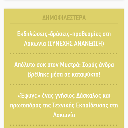
και AI Visibility δημιουργούν μια
νέα αγορά εργασίας για την
ΔΗΜΟΦΙΛΕΣΤΕΡΑ
ελληνική περιφέρεια
Νέα σύνθεση στη Νομαρχιακή
Εκδηλώσεις-δράσεις-προθεσμίες στη
Επιτροπή ΣΥΡΙΖΑ-ΠΣ Λακωνίας
Λακωνία (ΣΥΝΕΧΗΣ ΑΝΑΝΕΩΣΗ)
«Χάθηκε ένας από τους απλούς,
Απόλυτο σοκ στον Μυστρά: Σορός άνδρα
σπουδαίους ανθρώπους που
βρέθηκε μέσα σε καταψύκτη!
κάνουν τον κόσμο λίγο πιο
ανθρώπινο»
«Έφυγε» ένας γνήσιος Δάσκαλος και
Χωρίς «διακοπές» η ΕΛΑΣ: Σάρωσε
Πελοπόννησο και Λακωνία
πρωτοπόρος της Τεχνικής Εκπαίδευσης στη
Λακωνία
«Έφυγε» ένας γνήσιος Δάσκαλος