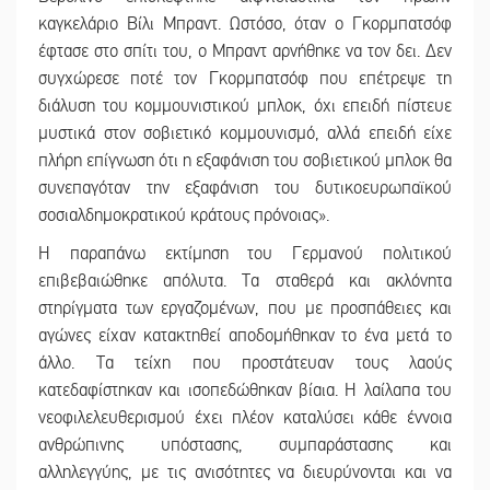
καγκελάριο Βίλι Μπραντ. Ωστόσο, όταν ο Γκορμπατσόφ
έφτασε στο σπίτι του, ο Μπραντ αρνήθηκε να τον δει. Δεν
συγχώρεσε ποτέ τον Γκορμπατσόφ που επέτρεψε τη
διάλυση του κομμουνιστικού μπλοκ, όχι επειδή πίστευε
μυστικά στον σοβιετικό κομμουνισμό, αλλά επειδή είχε
πλήρη επίγνωση ότι η εξαφάνιση του σοβιετικού μπλοκ θα
συνεπαγόταν την εξαφάνιση του δυτικοευρωπαϊκού
σοσιαλδημοκρατικού κράτους πρόνοιας».
Η παραπάνω εκτίμηση του Γερμανού πολιτικού
επιβεβαιώθηκε απόλυτα. Τα σταθερά και ακλόνητα
στηρίγματα των εργαζομένων, που με προσπάθειες και
αγώνες είχαν κατακτηθεί αποδομήθηκαν το ένα μετά το
άλλο. Τα τείχη που προστάτευαν τους λαούς
κατεδαφίστηκαν και ισοπεδώθηκαν βίαια. Η λαίλαπα του
νεοφιλελευθερισμού έχει πλέον καταλύσει κάθε έννοια
ανθρώπινης υπόστασης, συμπαράστασης και
αλληλεγγύης, με τις ανισότητες να διευρύνονται και να