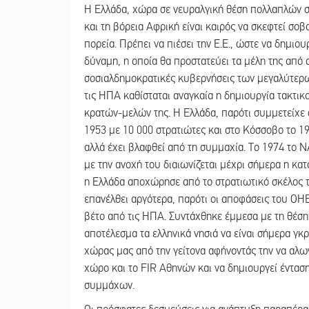
Η Ελλάδα, χώρα σε νευραλγική θέση πολλαπλών σ
και τη βόρεια Αφρική είναι καιρός να σκεφτεί σοβα
πορεία. Πρέπει να πιέσει την Ε.Ε., ώστε να δημι
δύναμη, η οποία θα προστατεύει τα μέλη της από
σοσιαλδημοκρατικές κυβερνήσεις των μεγαλύτερ
τις ΗΠΑ καθίσταται αναγκαία η δημιουργία τακτι
κρατών-μελών της. Η Ελλάδα, παρότι συμμετείχε
1953 με 10 000 στρατιώτες και στο Κόσσοβο το 19
αλλά έχει βλαφθεί από τη συμμαχία. Το 1974 το 
με την ανοχή του διαιωνίζεται μέχρι σήμερα η κατ
η Ελλάδα αποχώρησε από το στρατιωτικό σκέλος το
επανέλθει αργότερα, παρότι οι αποφάσεις του ΟΗΕ
βέτο από τις ΗΠΑ. Συντάχθηκε έμμεσα με τη θέση 
αποτέλεσμα τα ελληνικά νησιά να είναι σήμερα γκρ
χώρας μας από την γείτονα αφήνοντάς την να αλωνί
χώρο και το FIR Αθηνών και να δημιουργεί έντασ
συμμάχων.