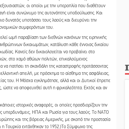
ξουσιαστών, οι οποίοι με την υπεροπλία που διαθέτουν
αγή είναι συνώνυμο της αυτονόητης υποδούλωσης. Και
 πιο δυνατός υποτάσσει τους λαούς και διευρύνει την
ικονομικών συμφερόντων του.
τελεί ωμή παραβίαση των διεθνών κανόνων της ειρηνικής
νθρώπινων δικαιωμάτων, κατάλυση κάθε έννοιας δικαίου
ωδίας. Κανείς δεν δικαιολογείται να προβαίνει στο
ών, στο χαμό αθώων πολιτών, επικαλούμενος
μα να πατήσει τη σκανδάλη της καταστροφής προτάσσοντας
ελλοντική απειλή, με πρόσχημα το αίσθημα της ασφάλειας,
χίας του. Η Μόσχα εγκλημάτησε, αλλά και οι Δυτικοί έπρεπε
, ώστε να αποφευχθεί αυτή η φρικαλεότητα. Εκτός και αν
άποιες ιστορικές αναφορές, οι οποίες προσδιορίζουν την
ως υπερδυνάμεις, ΗΠΑ και Ρωσία για τους λαούς. Το ΝΑΤΟ
ρώπης και της βόρειας Αμερικής, με σκοπό την προστασία
αι η Τουρκία εντάχθηκαν το 1952.)Το Σύμφωνο της