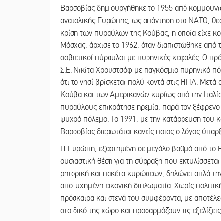
Βαρσοβίας δημιουργήθηκε το 1955 από κομμουνιστ
ανατολικής Ευρώπης, ως απάντηση στο ΝΑΤΟ, θεω
κρίση των πυραύλων της Κούβας, η οποία είχε κο
Μόσχας, άρχισε το 1962, όταν διαπιστώθηκε από 
σοβιετικοί πύραυλοι με πυρηνικές κεφαλές. Ο πρ
Σ.Ε. Νικίτα Χρουστσόφ με παγκόσμιο πυρηνικό π
ότι το νησί βρίσκεται πολύ κοντά στις ΗΠΑ. Μετά
Κούβα και των Αμερικανών κυρίως από την Ιταλία 
πυραύλους επικράτησε ηρεμία, παρά τον ξέφρενο 
ψυχρό πόλεμο. Το 1991, με την κατάρρευση του 
Βαρσοβίας διερωτάται κανείς ποιος ο λόγος ύπαρ
Η Ευρώπη, εξαρτημένη σε μεγάλο βαθμό από το Ρ
ουσιαστική θέση για τη σύρραξη που εκτυλίσσεται
ρητορική και πακέτα κυρώσεων, δηλώνει απλά την
αποτυχημένη εικονική διπλωματία. Χωρίς πολιτική
πρόσκαιρα και στενά του συμφέροντα, με αποτέλε
στο δικό της χώρο και προσαρμόζουν τις εξελίξει