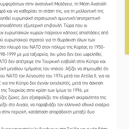
υμφερόντων στην ανατολική Μεσόγειο, τη Μέση Ανατολή
ρά και να καθορίσει τη στάση της, για τη μελλοντική της
ουργηθεί ευρωπαϊκή στρατιωτική αμυντική/αποτρεπτική
 οποιαδήποτε εξωτερική επιβουλή. Τώρα που οι
ων ευρωπαϊκών χωρών παίρνουν κάποιες αποστάσεις από
κού ευρωπαϊκού στρατού για τη θωράκιση όλων των
 στο πλευρό του ΝΑΤΟ στον πόλεμο της Κορέας το 1950-
98-1999 με μια ταξιαρχία, όχι μόνο δεν έχει ωφεληθεί,
ΝΑΤΟ δεν απέτρεψε την Τουρκική εισβολή στην Κύπρο και
οχή μεγάλου τμήματος του νησιού. Αξίζει να σημειωθεί ότι
υ ΝΑΤΟ τον Αύγουστο του 1974 μετά τον Αττίλα II, για να
 για την Κύπρο δεν έγιναν εκτελεστές, μετά την άσκηση
της Τουρκίας στην κρίση των Ιμίων το 1996, με
ίζες ζώνες. Δεν εξασφαλίζει την εδαφική ακεραιότητα της
ζει στο Αιγαίο, να παραβιάζει τον ελληνικό εθνικό εναέριο
η στην περιοχή, κατάσταση απαράδεκτη μεταξύ δυο