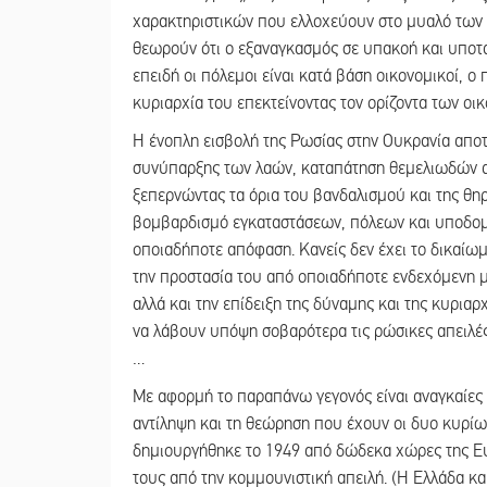
χαρακτηριστικών που ελλοχεύουν στο μυαλό των ε
θεωρούν ότι ο εξαναγκασμός σε υπακοή και υποτ
επειδή οι πόλεμοι είναι κατά βάση οικονομικοί, ο
κυριαρχία του επεκτείνοντας τον ορίζοντα των ο
Η ένοπλη εισβολή της Ρωσίας στην Ουκρανία απο
συνύπαρξης των λαών, καταπάτηση θεμελιωδών α
ξεπερνώντας τα όρια του βανδαλισμού και της θηρι
βομβαρδισμό εγκαταστάσεων, πόλεων και υποδομ
οποιαδήποτε απόφαση. Κανείς δεν έχει το δικαίω
την προστασία του από οποιαδήποτε ενδεχόμενη μ
αλλά και την επίδειξη της δύναμης και της κυριαρ
να λάβουν υπόψη σοβαρότερα τις ρώσικες απειλές
…
Με αφορμή το παραπάνω γεγονός είναι αναγκαίες κ
αντίληψη και τη θεώρηση που έχουν οι δυο κυρί
δημιουργήθηκε το 1949 από δώδεκα χώρες της Ευ
τους από την κομμουνιστική απειλή. (Η Ελλάδα κ