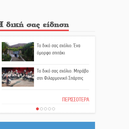
την υπόθεση του Μυστρά
Εκδηλώσεις-δράσεις-
Η δική σας είδηση
προθεσμίες στη Λακωνία
(ΣΥΝΕΧΗΣ ΑΝΑΝΕΩΣΗ)
Το δικό σας σχόλιο: Ένα
Ποδοσφαιρικό αντάμωμα για
όμορφο σπιτάκι
τους Κοκκινοραχίτες
Το δικό σας σχόλιο: Μπράβο
Μάχης συνέχεια των 310 για
στη Φιλαρμονική Σπάρτης
τη Λαϊκή Σπάρτης
Το δικό σας σχόλιο: Σύντομη
Στον τελικό του
ΠΕΡΙΣΣΟΤΕΡΑ
απάντηση σε διθυράμβους
Πρωταθλήματος Ελλάδας
για το παλαιό Δικαστικό
Beach Soccer ο Π.
Μέγαρο
Μαρτσούκος