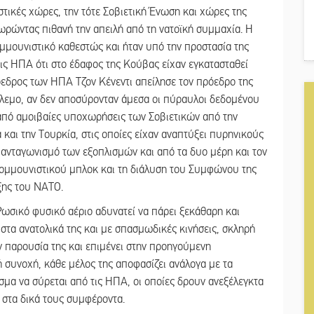
ικές χώρες, την τότε Σοβιετική Ένωση και χώρες της
ρώντας πιθανή την απειλή από τη νατοϊκή συμμαχία. Η
μμουνιστικό καθεστώς και ήταν υπό την προστασία της
τις ΗΠΑ ότι στο έδαφος της Κούβας είχαν εγκατασταθεί
όεδρος των ΗΠΑ Τζον Κένεντι απείλησε τον πρόεδρο της
όλεμο, αν δεν αποσύρονταν άμεσα οι πύραυλοι δεδομένου
 από αμοιβαίες υποχωρήσεις των Σοβιετικών από την
και την Τουρκία, στις οποίες είχαν αναπτύξει πυρηνικούς
ανταγωνισμό των εξοπλισμών και από τα δυο μέρη και τον
κομμουνιστικού μπλοκ και τη διάλυση του Συμφώνου της
ξης του ΝΑΤΟ.
ωσικό φυσικό αέριο αδυνατεί να πάρει ξεκάθαρη και
 στα ανατολικά της και με σπασμωδικές κινήσεις, σκληρή
 παρουσία της και επιμένει στην προηγούμενη
 συνοχή, κάθε μέλος της αποφασίζει ανάλογα με τα
σμα να σύρεται από τις ΗΠΑ, οι οποίες δρουν ανεξέλεγκτα
ς στα δικά τους συμφέροντα.