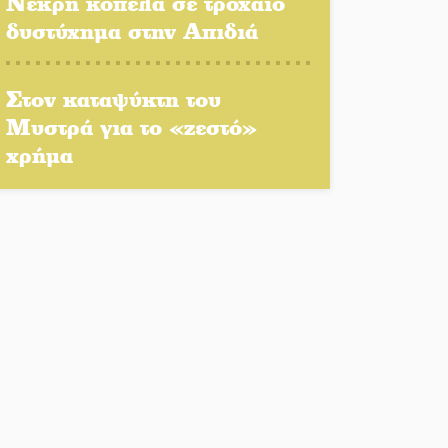
Νεκρή κοπέλα σε τροχαίο
δυστύχημα στην Απιδιά
Αποστολή εξετελέσθη στην
Ταϊβάν: Στη βάση τους τα
Στον καταψύκτη του
παγκόσμια Σπαρτιατόπουλα
Μυστρά για το «ζεστό»
«Ρίζες και Ρεύματα» στο
χρήμα
Ξηροκάμπι με Ίκαρη και
Ζερβάκη
Αμετάβλητος στο «τριάρι» ο
κίνδυνος φωτιάς σε όλη τη
Λακωνία
Εβδομάδα Ομογενών:
Κερδισμένη ουσία ή
επικοινωνιακές εντυπώσεις;
Ελεύθερος ο 55χρονος για