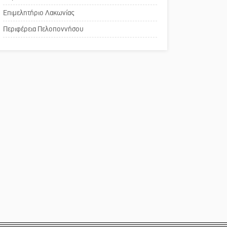
χρωμάτων στη Νεάπολη
Επιμελητήριο Λακωνίας
Το δικό σας σχόλιο:
Περιφέρεια Πελοποννήσου
Παράδειγμα κοινωνικής
αναισθησίας
Πού βρίσκεται το ιστορικό
κέντρο της Σπάρτης;