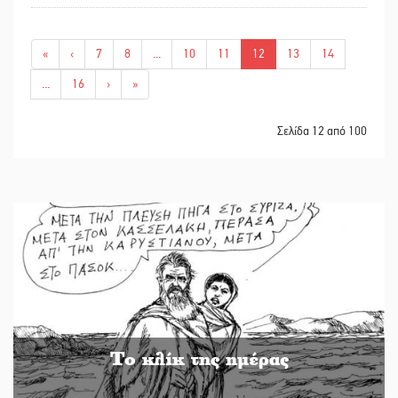
«
‹
7
8
...
10
11
12
13
14
...
16
›
»
Σελίδα 12 από 100
Το κλίκ της ημέρας