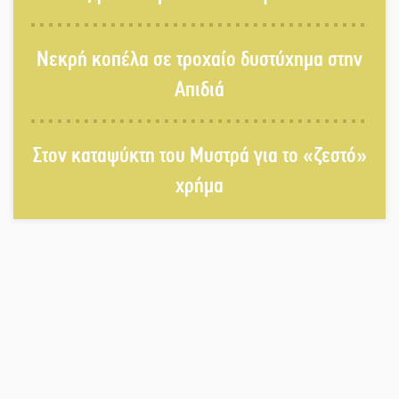
Αποστολή εξετελέσθη στην Ταϊβάν:
Νεκρή κοπέλα σε τροχαίο δυστύχημα στην
Στη βάση τους τα παγκόσμια
Σπαρτιατόπουλα
Απιδιά
«Ρίζες και Ρεύματα» στο
Στον καταψύκτη του Μυστρά για το «ζεστό»
Ξηροκάμπι με Ίκαρη και Ζερβάκη
χρήμα
Αμετάβλητος στο «τριάρι» ο
κίνδυνος φωτιάς σε όλη τη
Λακωνία
Εβδομάδα Ομογενών: Κερδισμένη
ουσία ή επικοινωνιακές
εντυπώσεις;