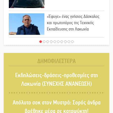
«Έφυγε» ένας γνήσιος Δάσκαλος
και πρωτοπόρος της Τεχνικής
Εκπαίδευσης στη Λακωνία
«Κλειστά» ανοιχτά προαύλια στον
Δ. Σπάρτης;
ΔΗΜΟΦΙΛΕΣΤΕΡΑ
Δεκαπενταύγουστος στην Πετρίνα:
Εκδηλώσεις-δράσεις-προθεσμίες στη
Αντάμωμα με μουσική, χορό και
παράδοση
Λακωνία (ΣΥΝΕΧΗΣ ΑΝΑΝΕΩΣΗ)
Σωτήρια επέμβαση για ναυτικό
Απόλυτο σοκ στον Μυστρά: Σορός άνδρα
ανοιχτά του Γυθείου
βρέθηκε μέσα σε καταψύκτη!