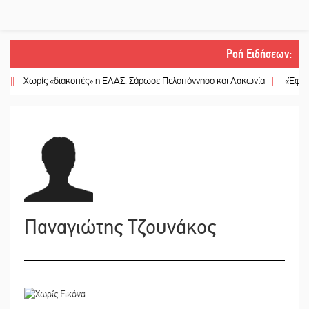
Ροή Ειδήσεων
:
ωρίς «διακοπές» η ΕΛΑΣ: Σάρωσε Πελοπόννησο και Λακωνία
||
«Έφυγε» ένας
Παναγιώτης Τζουνάκος
02/05/2023