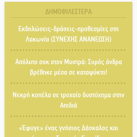
Εκπαίδευσης στη Λακωνία
ΔΗΜΟΦΙΛΕΣΤΕΡΑ
«Κλειστά» ανοιχτά προαύλια στον
Εκδηλώσεις-δράσεις-προθεσμίες στη
Δ. Σπάρτης;
Λακωνία (ΣΥΝΕΧΗΣ ΑΝΑΝΕΩΣΗ)
Δεκαπενταύγουστος στην Πετρίνα:
Απόλυτο σοκ στον Μυστρά: Σορός άνδρα
Αντάμωμα με μουσική, χορό και
παράδοση
βρέθηκε μέσα σε καταψύκτη!
Σωτήρια επέμβαση για ναυτικό
Νεκρή κοπέλα σε τροχαίο δυστύχημα στην
ανοιχτά του Γυθείου
Απιδιά
Αποστολή εξετελέσθη στην Ταϊβάν:
Στη βάση τους τα παγκόσμια
«Έφυγε» ένας γνήσιος Δάσκαλος και
Σπαρτιατόπουλα