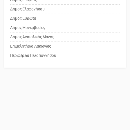
στη Νεάπολη
Δήμος Ελαφονήσου
Το δικό σας σχόλιο: Ανοιχτή
Δήμος Ευρώτα
επιστολή στον δήμαρχο Σπάρτης για
Δήμος Μονεμβασίας
τη λειτουργία του ΚΑΠΗ
Δήμος Ανατολικής Μάνης
Επιμελητήριο Λακωνίας
Το δικό σας σχόλιο: Παράδειγμα
κοινωνικής αναισθησίας
Περιφέρεια Πελοποννήσου
Πού βρίσκεται το ιστορικό κέντρο
της Σπάρτης;