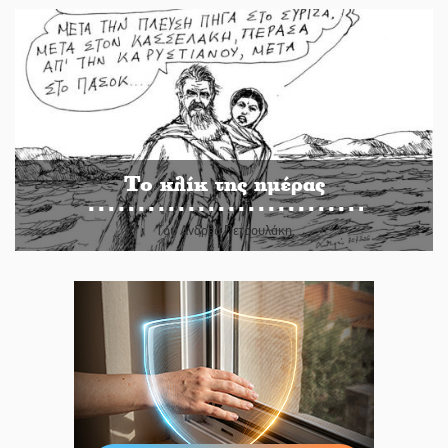
Το κλίκ της ημέρας
Του Ανδρέα Πετρουλάκη