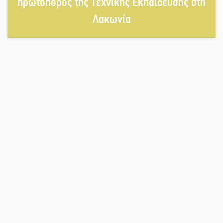
πρωτοπόρος της Τεχνικής Εκπαίδευσης στη
Λακωνία
«Ρίζες και Ρεύματα» στο
Ξηροκάμπι με Ίκαρη και Ζερβάκη
Αμετάβλητος στο «τριάρι» ο
κίνδυνος φωτιάς σε όλη τη
Λακωνία
Εβδομάδα Ομογενών: Κερδισμένη
ουσία ή επικοινωνιακές
εντυπώσεις;
Ελεύθερος ο 55χρονος για την
υπόθεση του Μυστρά