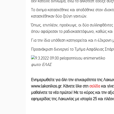
δεν κατείχε δίπλωμα, ενώ το αλκοτέστ έδειξε αυξ
Το όχημα κατασχέθηκε και αποδόθηκε στον ιδιοκτ
κατασχέθηκαν δύο ζεύγη γαντιών.
Όπως, επιπλέον, προέκυψε, οι δύο συλληφθέντες 
όπου αφαίρεσαν το ραδιοκασετόφωνο, καθώς και 
Για την ίδια υπόθεση κατηγορείται και η 43χρονη
Προανάκριση διενεργεί το Τμήμα Ασφάλειας Σπάρτ
φωτο: ΕΛΑΣ
Ε
νημερωθείτε για όλη την επικαιρότητα της Λακω
www.lakonikos.gr. Κάνετε like στη
σελίδα
και γίν
μαθαίνετε τα νέα πρώτοι! Με το κύρος και την αξ
εφημερίδας της Λακωνίας με ιστορία 25 και πλέο