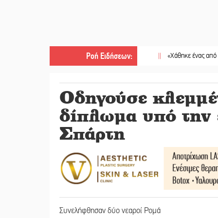
Ροή Ειδήσεων
:
||
«Χάθηκε ένας από τους απλού
Οδηγούσε κλεμμέ
δίπλωμα υπό την 
Σπάρτη
Συνελήφθησαν δύο νεαροί Ρομά