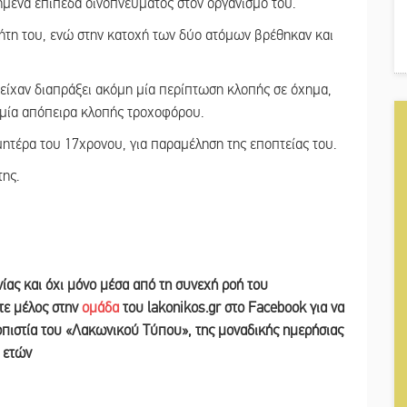
ημένα επίπεδα οινοπνεύματος στον οργανισμό του.
ήτη του, ενώ στην κατοχή των δύο ατόμων βρέθηκαν και
είχαν διαπράξει ακόμη μία περίπτωση κλοπής σε όχημα,
μία απόπειρα κλοπής τροχοφόρου.
 μητέρα του 17χρονου, για παραμέληση της εποπτείας του.
ης.
νίας και
όχι μόνο μέσα από τη συνεχή ροή του
ετε
μέλος στην
ομάδα
του lakonikos.gr στο Facebook για να
ιοπιστία του «Λακωνικού Τύπου
»
,
της μοναδικής ημερήσιας
ν ετών