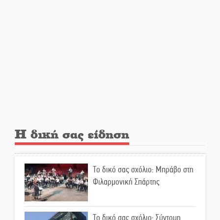
ΔΥΠΑ: Επιπλέον 8.000
επιδοτούμενες θέσεις στο
πρόγραμμα απασχόλησης
ανέργων 55 ετών και άνω
Μισθός: Το στοίχημα των 1.500
ευρώ
Η δική σας είδηση
Δάκος: Νέα «όπλα» στην
προστασία της ελιάς
Το δικό σας σχόλιο: Μπράβο στη
Φιλαρμονική Σπάρτης
Κυριακή 9 Αυγούστου:
Καλοκαιρινό Pool Party στο
Mystras Grand Palace Resort &
Το δικό σας σχόλιο: Σύντομη