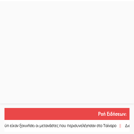
Ροή Ειδήσεων
:
εκινήσει οι μετανάστες που περισυνελέγησαν στο Ταίναρο
||
Διακοπή ρεύματος