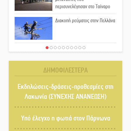
περισυνελέγησαν στο Ταίναρο
Διακοπή ρεύματος στην Πελλάνα
Λακε-Δαιμονικά: Το κυπαρίσσι
του Μυστρά που φύτρωσε από
μια ξεχασμένη προφητεία
ΔΗΜΟΦΙΛΕΣΤΕΡΑ
Κλήρωσε για τον Αστέρα
Βλαχιώτη στη Γ’ Εθνική
Εκδηλώσεις-δράσεις-προθεσμίες στη
Λακωνία (ΣΥΝΕΧΗΣ ΑΝΑΝΕΩΣΗ)
Οδύνη στην Απιδιά για τον χαμό
της 29χρονης Ελένης σε τροχαίο
Υπό έλεγχο η φωτιά στον Πάρνωνα