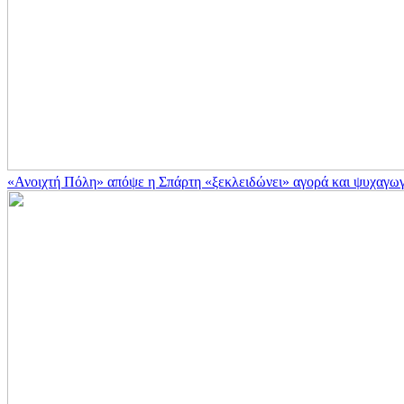
«Ανοιχτή Πόλη» απόψε η Σπάρτη «ξεκλειδώνει» αγορά και ψυχαγωγ