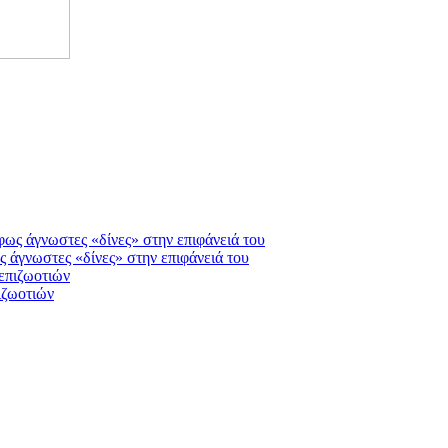
ς άγνωστες «δίνες» στην επιφάνειά του
ιζωοτιών