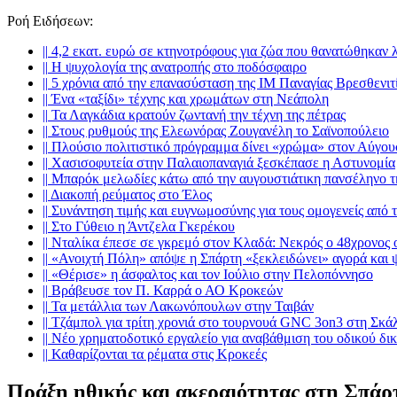
Ροή Ειδήσεων
:
||
4,2 εκατ. ευρώ σε κτηνοτρόφους για ζώα που θανατώθηκαν 
||
Η ψυχολογία της ανατροπής στο ποδόσφαιρο
||
5 χρόνια από την επανασύσταση της ΙΜ Παναγίας Βρεσθενιτ
||
Ένα «ταξίδι» τέχνης και χρωμάτων στη Νεάπολη
||
Τα Λαγκάδια κρατούν ζωντανή την τέχνη της πέτρας
||
Στους ρυθμούς της Ελεωνόρας Ζουγανέλη το Σαϊνοπούλειο
||
Πλούσιο πολιτιστικό πρόγραμμα δίνει «χρώμα» στον Αύγου
||
Χασισοφυτεία στην Παλαιοπαναγιά ξεσκέπασε η Αστυνομία
||
Μπαρόκ μελωδίες κάτω από την αυγουστιάτικη πανσέληνο 
||
Διακοπή ρεύματος στο Έλος
||
Συνάντηση τιμής και ευγνωμοσύνης για τους ομογενείς από
||
Στο Γύθειο η Άντζελα Γκερέκου
||
Νταλίκα έπεσε σε γκρεμό στον Κλαδά: Νεκρός ο 48χρονος 
||
«Ανοιχτή Πόλη» απόψε η Σπάρτη «ξεκλειδώνει» αγορά και 
||
«Θέρισε» η άσφαλτος και τον Ιούλιο στην Πελοπόννησο
||
Βράβευσε τον Π. Καρρά ο ΑΟ Κροκεών
||
Τα μετάλλια των Λακωνόπουλων στην Ταιβάν
||
Τζάμπολ για τρίτη χρονιά στο τουρνουά GNC 3on3 στη Σκά
||
Νέο χρηματοδοτικό εργαλείο για αναβάθμιση του οδικού δι
||
Καθαρίζονται τα ρέματα στις Κροκεές
Πράξη ηθικής και ακεραιότητας στη Σπάρ