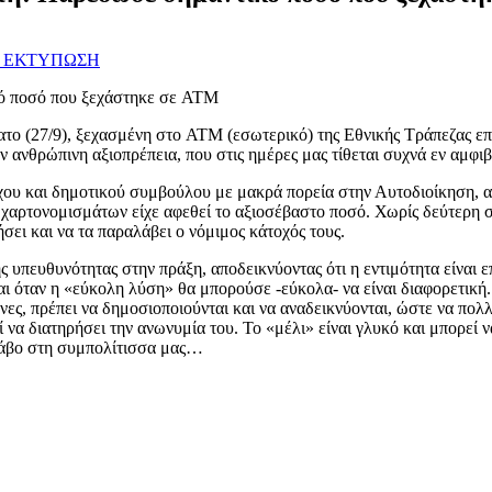
ΕΚΤΥΠΩΣΗ
το (27/9), ξεχασμένη στο ATM (εσωτερικό) της Εθνικής Τράπεζας επ
ν ανθρώπινη αξιοπρέπεια, που στις ημέρες μας τίθεται συχνά εν αμφι
ρχου και δημοτικού συμβούλου με μακρά πορεία στην Αυτοδιοίκηση, 
ν χαρτονομισμάτων είχε αφεθεί το αξιοσέβαστο ποσό. Χωρίς δεύτερη σ
σει και να τα παραλάβει ο νόμιμος κάτοχός τους.
κής υπευθυνότητας στην πράξη, αποδεικνύοντας ότι η εντιμότητα είναι
ι όταν η «εύκολη λύση» θα μπορούσε -εύκολα- να είναι διαφορετική.
νες, πρέπει να δημοσιοποιούνται και να αναδεικνύονται, ώστε να πολ
 να διατηρήσει την ανωνυμία του. Το «μέλι» είναι γλυκό και μπορεί 
πράβο στη συμπολίτισσα μας…