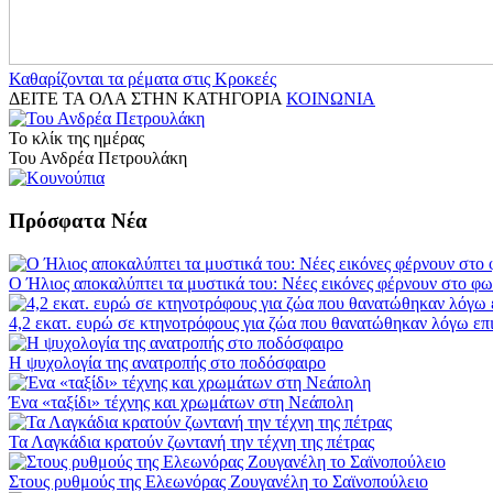
Καθαρίζονται τα ρέματα στις Κροκεές
ΔΕΙΤΕ ΤΑ ΟΛΑ ΣΤΗΝ ΚΑΤΗΓΟΡΙΑ
ΚΟΙΝΩΝΙΑ
Το κλίκ της ημέρας
Του Ανδρέα Πετρουλάκη
Πρόσφατα Νέα
Ο Ήλιος αποκαλύπτει τα μυστικά του: Νέες εικόνες φέρνουν στο φω
4,2 εκατ. ευρώ σε κτηνοτρόφους για ζώα που θανατώθηκαν λόγω επ
Η ψυχολογία της ανατροπής στο ποδόσφαιρο
Ένα «ταξίδι» τέχνης και χρωμάτων στη Νεάπολη
Τα Λαγκάδια κρατούν ζωντανή την τέχνη της πέτρας
Στους ρυθμούς της Ελεωνόρας Ζουγανέλη το Σαϊνοπούλειο