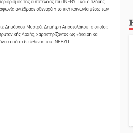
εριορισμός της αυτοτέλειας του ΙΝΕΒΥΠ και ο πλήρης
αραφωνία αντέδρασε σθεναρά η τοπική κοινωνία μέσω των
ότε Δημάρχου Μυστρά, Δημήτρη Αποστολάκου, ο οποίος
πρυτανικής Αρχής, χαρακτηρίζοντας ως «άκαιρη και
άνου από τη διεύθυνση του ΙΝΕΒΥΠ.