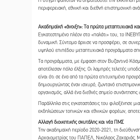
Η στιγμή φαινόταν να σηματοδοτεί την εκκίνηση μ
περιφερειακή, εθνική και διεθνή επιστημονική αν
Ακαδημαϊκή «άνοιξη»: Τα πρώτα μεταπτυχιακά κα
Εγκατεστημένο πλέον στο «παλάτι» του, το ΙΝΕΒΥ
δυναμική. Σύντομα άρχισε να προσφέρει, σε συνε
υψηλού επιπέδου μεταπτυχιακά προγράμματα σπο
Τα προγράμματα, με έμφαση στον Βυζαντινό Κόσμο
αποτέλεσαν πόλο έλξης. Οι λαμπρές τελετές υποδ
είναι ότι σε ένα από τα πρώτα επιτυχημένα προγρ
δημιουργώντας έναν ισχυρό, ζωντανό επιστημονικό
οργανισμός, αλλά ένα διεθνές σημείο συνάντησης 
Παράλληλα στις εγκαταστάσεις του φιλοξένησε μι
εκδηλώσεων τοπικών και εθνικών φορέων, αποτελ
Αλλαγή διοικητικής σκυτάλης και νέα ΠΜΣ
Την ακαδημαϊκή περίοδο 2020-2021, τη διεύθυνσ
Αρχαιομετρίας του ΠΑΠΕΛ, Νικόλαος Ζαχαριάς. Με