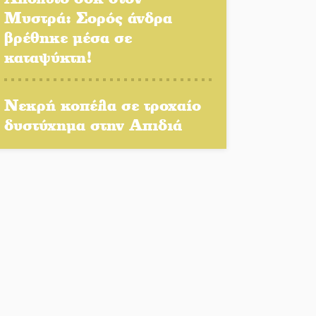
του δημόσιου διαλόγου
Μυστρά: Σορός άνδρα
Πολιτισμός και παράδοση
βρέθηκε μέσα σε
δίνουν ραντεβού στην
καταψύκτη!
Αγόριανη
Η Σοχά ετοιμάζεται για ένα
Νεκρή κοπέλα σε τροχαίο
δυναμικό καλοκαιρινό party
δυστύχημα στην Απιδιά
Διακοπή μαθημάτων στο
Ματάλειο Κολυμβητήριο την
εβδομάδα του
Δεκαπενταύγουστου
Από Λιβύη είχαν ξεκινήσει
οι μετανάστες που
περισυνελέγησαν στο
Ταίναρο