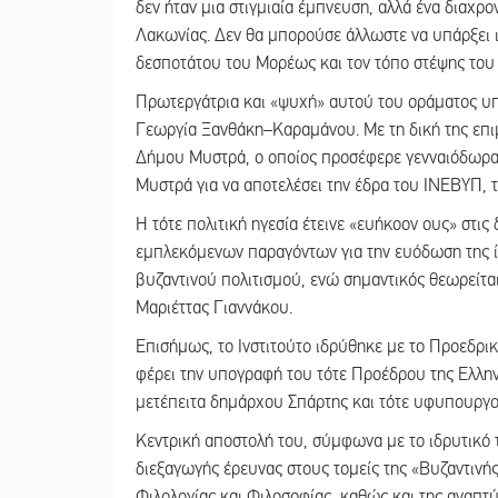
δεν ήταν μια στιγμιαία έμπνευση, αλλά ένα διαχρο
Λακωνίας. Δεν θα μπορούσε άλλωστε να υπάρξει ι
δεσποτάτου του Μορέως και τον τόπο στέψης του
Πρωτεργάτρια και «ψυχή» αυτού του οράματος υ
Γεωργία Ξανθάκη–Καραμάνου. Με τη δική της επιμ
Δήμου Μυστρά, ο οποίος προσέφερε γενναιόδωρα 
Μυστρά για να αποτελέσει την έδρα του ΙΝΕΒΥΠ, τ
Η τότε πολιτική ηγεσία έτεινε «ευήκοον ους» στι
εμπλεκόμενων παραγόντων για την ευόδωση της ίδ
βυζαντινού πολιτισμού, ενώ σημαντικός θεωρείται
Μαριέττας Γιαννάκου.
Επισήμως, το Ινστιτούτο ιδρύθηκε με το Προεδρι
φέρει την υπογραφή του τότε Προέδρου της Ελλην
μετέπειτα δημάρχου Σπάρτης και τότε υφυπουργο
Κεντρική αποστολή του, σύμφωνα με το ιδρυτικό τ
διεξαγωγής έρευνας στους τομείς της «Βυζαντινής
Φιλολογίας και Φιλοσοφίας, καθώς και της αναπτύ