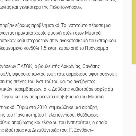
ωνίας και γενικότερα της Πελοποννήσου».
πήρξαν εξόχως προβληματικά. Το Ινστιτούτο πέρασε μια
ένοντας πρακτικά χωρίς φυσική στέγη στον Μυστρά,
κρατικών καθυστερήσεων στην ανακατασκευή του ιστορικού
 δεσμευμένο κονδύλι 1,5 εκατ. ευρώ από το Πρόγραμμα
ερνήσεων ΠΑΣΟΚ, ο βουλευτής Λακωνίας, Θανάσης
η Βουλή, σφυροκοπώντας τους τότε αρμόδιους υφυπουργούς
η της στέγης του Ινστιτούτου και τις ανεξήγητες
υτικών παρεμβάσεων, ο κ. Δαβάκης καθιστούσε σαφές ότι
υ έργου και τον απορρέοντα υποβιβασμό του Μυστρά.
κτηριακά. Γύρω στο 2010, σημειώθηκε μια σφοδρή,
νης του Πανεπιστημίου Πελοποννήσου, Θεόδωρος
εια απαξίωσης και ελέγχου του Ινστιτούτου, η οποία
 ιδρύτριας και Διευθύντριάς του, Γ. Ξανθάκη–