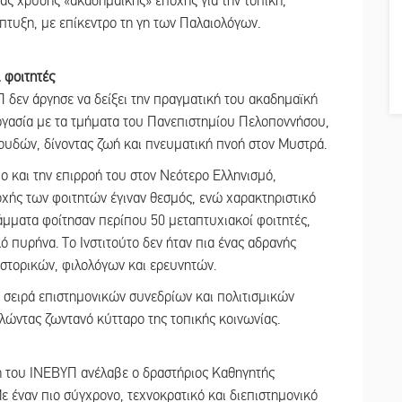
ιας χρυσής «ακαδημαϊκής» εποχής για την τοπική,
άπτυξη, με επίκεντρο τη γη των Παλαιολόγων.
ι φοιτητές
Π δεν άργησε να δείξει την πραγματική του ακαδημαϊκή
ργασία με τα τμήματα του Πανεπιστημίου Πελοποννήσου,
υδών, δίνοντας ζωή και πνευματική πνοή στον Μυστρά.
 και την επιρροή του στον Νεότερο Ελληνισμό,
οχής των φοιτητών έγιναν θεσμός, ενώ χαρακτηριστικό
άμματα φοίτησαν περίπου 50 μεταπτυχιακοί φοιτητές,
 πυρήνα. Το Ινστιτούτο δεν ήταν πια ένας αδρανής
ιστορικών, φιλολόγων και ερευνητών.
α σειρά επιστημονικών συνεδρίων και πολιτισμικών
ώντας ζωντανό κύτταρο της τοπικής κοινωνίας.
η του ΙΝΕΒΥΠ ανέλαβε ο δραστήριος Καθηγητής
 έναν πιο σύγχρονο, τεχνοκρατικό και διεπιστημονικό