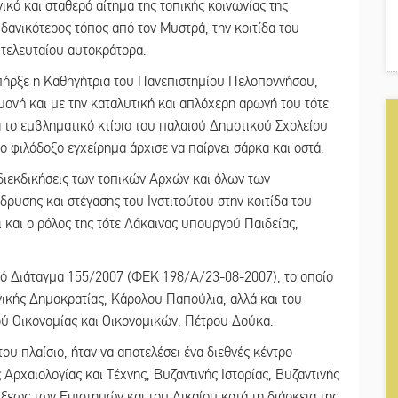
νικό και σταθερό αίτημα της τοπικής κοινωνίας της
δανικότερος τόπος από τον Μυστρά, την κοιτίδα του
 τελευταίου αυτοκράτορα.
πήρξε η Καθηγήτρια του Πανεπιστημίου Πελοποννήσου,
ονή και με την καταλυτική και απλόχερη αρωγή του τότε
το εμβληματικό κτίριο του παλαιού Δημοτικού Σχολείου
ο φιλόδοξο εγχείρημα άρχισε να παίρνει σάρκα και οστά.
ς διεκδικήσεις των τοπικών Αρχών και όλων των
ρυσης και στέγασης του Ινστιτούτου στην κοιτίδα του
 και ο ρόλος της τότε Λάκαινας υπουργού Παιδείας,
κό Διάταγμα 155/2007 (ΦΕΚ 198/Α/23-08-2007), το οποίο
ικής Δημοκρατίας, Κάρολου Παπούλια, αλλά και του
ύ Οικονομίας και Οικονομικών, Πέτρου Δούκα.
ου πλαίσιο, ήταν να αποτελέσει ένα διεθνές κέντρο
 Αρχαιολογίας και Τέχνης, Βυζαντινής Ιστορίας, Βυζαντινής
ξεως των Επιστημών και του Δικαίου κατά τη διάρκεια της