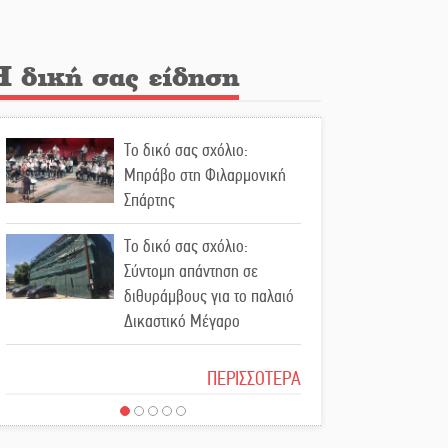
Διακοπή ρεύματος στην
Πελλάνα
Η δική σας είδηση
Λακε-Δαιμονικά: Το
κυπαρίσσι του Μυστρά που
Το δικό σας σχόλιο:
φύτρωσε από μια
Μπράβο στη Φιλαρμονική
ξεχασμένη προφητεία
Σπάρτης
Κλήρωσε για τον Αστέρα
Το δικό σας σχόλιο:
Βλαχιώτη στη Γ’ Εθνική
Σύντομη απάντηση σε
διθυράμβους για το παλαιό
Οδύνη στην Απιδιά για τον
Δικαστικό Μέγαρο
χαμό της 29χρονης Ελένης
σε τροχαίο
Το δικό σας σχόλιο: Ιερή
ΠΕΡΙΣΣΟΤΕΡΑ
απόφαση
«Σφραγίδα» έργου και
απολογισμού στο