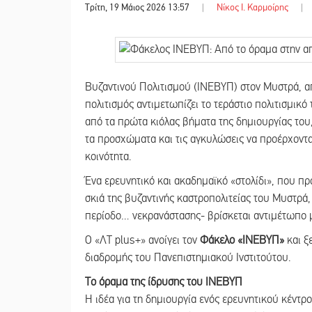
Τρίτη, 19 Μάιος 2026 13:57
|
Νίκος Ι. Καρμοίρης
|
Βυζαντινού Πολιτισμού (ΙΝΕΒΥΠ) στον Μυστρά, α
πολιτισμός αντιμετωπίζει το τεράστιο πολιτισμικό
από τα πρώτα κιόλας βήματα της δημιουργίας του
τα προσχώματα και τις αγκυλώσεις να προέρχονται
κοινότητα.
Ένα ερευνητικό και ακαδημαϊκό «στολίδι», που π
σκιά της βυζαντινής καστροπολιτείας του Μυστρά
περίοδο… νεκρανάστασης- βρίσκεται αντιμέτωπο μ
Ο «ΛΤ plus+» ανοίγει τον
Φάκελο «ΙΝΕΒΥΠ»
και ξ
διαδρομής του Πανεπιστημιακού Ινστιτούτου.
Το όραμα της ίδρυσης του ΙΝΕΒΥΠ
Η ιδέα για τη δημιουργία ενός ερευνητικού κέντρ