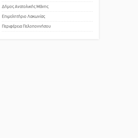
Δήμος Ανατολικής Μάνης
ΔΥΠΑ: Επιπλέον 8.000
Πού βρίσκεται το ιστορικό
επιδοτούμενες θέσεις στο
Επιμελητήριο Λακωνίας
κέντρο της Σπάρτης;
πρόγραμμα απασχόλησης
Περιφέρεια Πελοποννήσου
ανέργων 55 ετών και άνω
Το δικό σας σχόλιο: Ρύποι