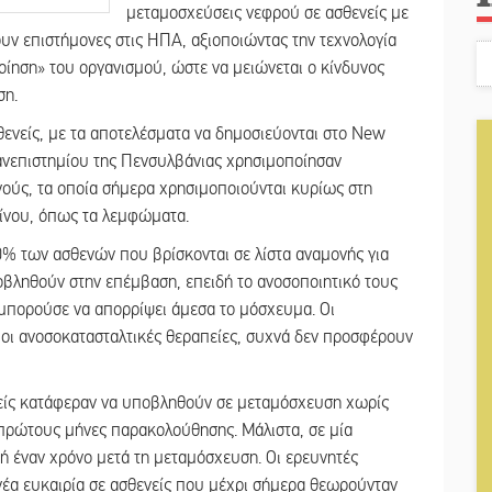
μεταμοσχεύσεις νεφρού σε ασθενείς με
||
Άγρυπνος φρουρός 2 δεκαετιών το Πυροφυ
ουν επιστήμονες στις ΗΠΑ, αξιοποιώντας την τεχνολογία
ίηση» του οργανισμού, ώστε να μειώνεται ο κίνδυνος
||
ΔΥΠΑ: Επιπλέον 8.000 επιδοτούμενες θέσ
ση.
||
Δάκος: Νέα «όπλα» στην προστασία της ελ
θενείς, με τα αποτελέσματα να δημοσιεύονται στο New
Πανεπιστημίου της Πενσυλβάνιας χρησιμοποίησαν
ούς, τα οποία σήμερα χρησιμοποιούνται κυρίως στη
ίνου, όπως τα λεμφώματα.
% των ασθενών που βρίσκονται σε λίστα αναμονής για
βληθούν στην επέμβαση, επειδή το ανοσοποιητικό τους
 μπορούσε να απορρίψει άμεσα το μόσχευμα. Οι
οι ανοσοκατασταλτικές θεραπείες, συχνά δεν προσφέρουν
ενείς κατάφεραν να υποβληθούν σε μεταμόσχευση χωρίς
 πρώτους μήνες παρακολούθησης. Μάλιστα, σε μία
ή έναν χρόνο μετά τη μεταμόσχευση. Οι ερευνητές
 νέα ευκαιρία σε ασθενείς που μέχρι σήμερα θεωρούνταν