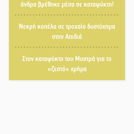
άνδρα βρέθηκε μέσα σε καταψύκτη!
Βράβευσε τον Π. Καρρά ο ΑΟ
Κροκεών
Νεκρή κοπέλα σε τροχαίο δυστύχημα
στην Απιδιά
Τα μετάλλια των Λακωνόπουλων
στην Ταιβάν
Στον καταψύκτη του Μυστρά για το
«ζεστό» χρήμα
Τζάμπολ για τρίτη χρονιά στο
τουρνουά GNC 3on3 στη Σκάλα
Νέο χρηματοδοτικό εργαλείο για
αναβάθμιση του οδικού δικτύου
της Πελοποννήσου
Καθαρίζονται τα ρέματα στις