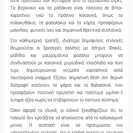
στην προστασία των κυττάρων από το οξειδωτικό στρες.
Τα βερίκοκα και τα ροδάκινα είναι πλούσια σε βήτα-
καροτένιο, ενώ τα πράσινα λαχανικά, όπως τα
κολοκυθάκια, τα φασολάκια και τα χόρτα, προσφέρουν
μαγνήσιο, φυτικές ίνες και σημαντικά θρεπτικά συστατικά.
Στο καθημερινό τραπέζι, ιδιαίτερα δημοφιλείς επιλογές
θεωρούνται οι δροσερές σαλάτες με όσπρια. Φακές,
ρεβίθια και μαυρομάτικα φασόλια μπορούν να
συνδυαστούν με λαχανικά, μυρωδικά, ελαιόλαδο και λίγο
τυρί, δημιουργώντας γεύματα χορταστικά αλλά
ταυτόχρονα ελαφριά. Εξίσου σημαντική θέση στη θερινή
διατροφή κατέχουν τα ψάρια και τα θαλασσινά, που
προσφέρουν ποιοτική πρωτεΐνη και πολύτιμα ωμέγα-3
λιπαρά οξέα χωρίς να επιβαρύνουν το πεπτικό σύστημα.
Όσον αφορά τα γλυκά, οι ειδικοί ξεκαθαρίζουν ότι το
παγωτό δεν χρειάζεται να αποκλείεται από το καλοκαιρινό
μενού. Η σύσταση είναι να προτιμώνται πιο
ισορροπημένες επιλογές, όπως sorbet φρούτων, ποιοτικό