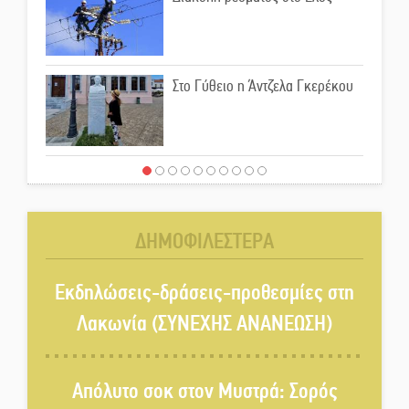
Στο Γύθειο η Άντζελα Γκερέκου
Νταλίκα έπεσε σε γκρεμό στον
Κλαδά: Νεκρός ο 48χρονος
οδηγός
ΔΗΜΟΦΙΛΕΣΤΕΡΑ
«Ανοιχτή Πόλη» απόψε η Σπάρτη
«ξεκλειδώνει» αγορά και
Εκδηλώσεις-δράσεις-προθεσμίες στη
ψυχαγωγία
Λακωνία (ΣΥΝΕΧΗΣ ΑΝΑΝΕΩΣΗ)
«Θέρισε» η άσφαλτος και τον
Ιούλιο στην Πελοπόννησο
Απόλυτο σοκ στον Μυστρά: Σορός