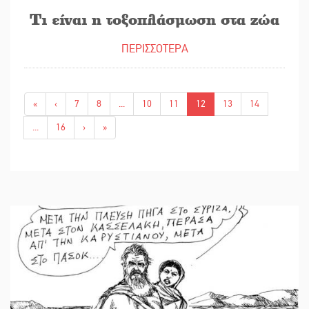
Τι είναι η τοξοπλάσμωση στα ζώα
ΠΕΡΙΣΣΟΤΕΡΑ
«
‹
7
8
...
10
11
12
13
14
...
16
›
»