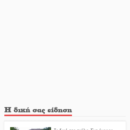
Στο Γύθειο η Άντζελα Γκερέκου
Νταλίκα έπεσε σε γκρεμό στον
Κλαδά: Νεκρός ο 48χρονος οδηγός
«Ανοιχτή Πόλη» απόψε η Σπάρτη
«ξεκλειδώνει» αγορά και
ψυχαγωγία
Η δική σας είδηση
«Θέρισε» η άσφαλτος και τον Ιούλιο
στην Πελοπόννησο