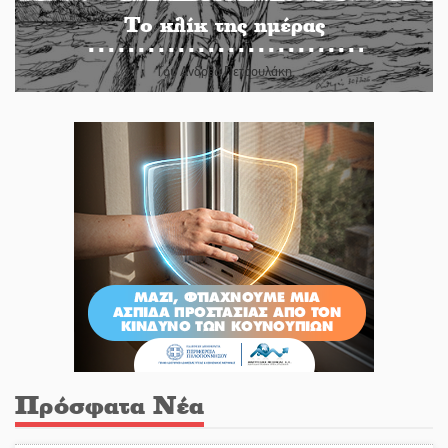
Το κλίκ της ημέρας
Του Ανδρέα Πετρουλάκη
Πρόσφατα Νέα