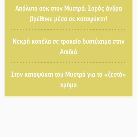
Στους ρυθμούς της Ελεωνόρας
Απόλυτο σοκ στον Μυστρά: Σορός άνδρα
Ζουγανέλη το Σαϊνοπούλειο
βρέθηκε μέσα σε καταψύκτη!
Πλούσιο πολιτιστικό πρόγραμμα
Νεκρή κοπέλα σε τροχαίο δυστύχημα στην
δίνει «χρώμα» στον Αύγουστο του
Λαχίου
Απιδιά
Χασισοφυτεία στην Παλαιοπαναγιά
Στον καταψύκτη του Μυστρά για το «ζεστό»
ξεσκέπασε η Αστυνομία
χρήμα
Μπαρόκ μελωδίες κάτω από την
αυγουστιάτικη πανσέληνο της
Μονεμβασιάς
Διακοπή ρεύματος στο Έλος