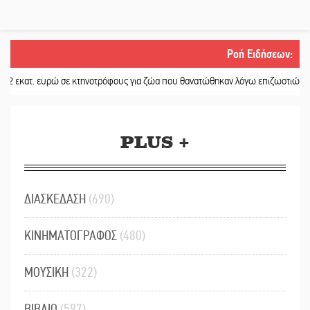
Ροή Ειδήσεων
:
τ. ευρώ σε κτηνοτρόφους για ζώα που θανατώθηκαν λόγω επιζωοτιών
||
Η ψυ
PLUS +
ΔΙΑΣΚΕΔΑΣΗ
(690)
ΚΙΝΗΜΑΤΟΓΡΑΦΟΣ
(480)
ΜΟΥΣΙΚΗ
(322)
ΒΙΒΛΙΟ
(597)