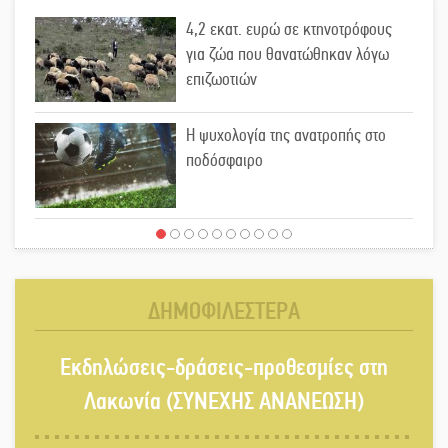
4,2 εκατ. ευρώ σε κτηνοτρόφους
για ζώα που θανατώθηκαν λόγω
επιζωοτιών
Η ψυχολογία της ανατροπής στο
ποδόσφαιρο
Ένα «ταξίδι» τέχνης και χρωμάτων
στη Νεάπολη
ΔΗΜΟΦΙΛΕΣΤΕΡΑ
Τα Λαγκάδια κρατούν ζωντανή την
Εκδηλώσεις-δράσεις-προθεσμίες στη
τέχνη της πέτρας
Λακωνία (ΣΥΝΕΧΗΣ ΑΝΑΝΕΩΣΗ)