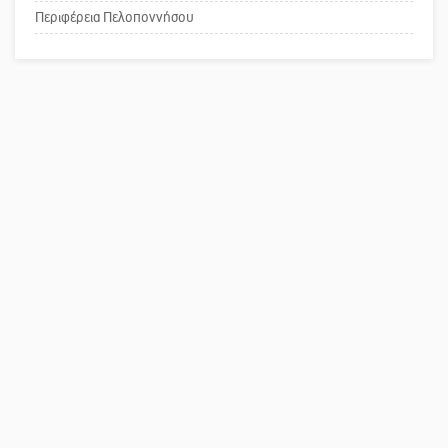
κοινωνικής αναισθησίας
Περιφέρεια Πελοποννήσου
Πού βρίσκεται το ιστορικό κέντρο
της Σπάρτης;