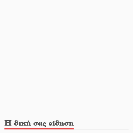
Μπαρόκ μελωδίες κάτω από την
αυγουστιάτικη πανσέληνο της
Μονεμβασιάς
Διακοπή ρεύματος στο Έλος
Στο Γύθειο η Άντζελα Γκερέκου
Νταλίκα έπεσε σε γκρεμό στον
Κλαδά: Νεκρός ο 48χρονος οδηγός
Η δική σας είδηση
«Ανοιχτή Πόλη» απόψε η Σπάρτη