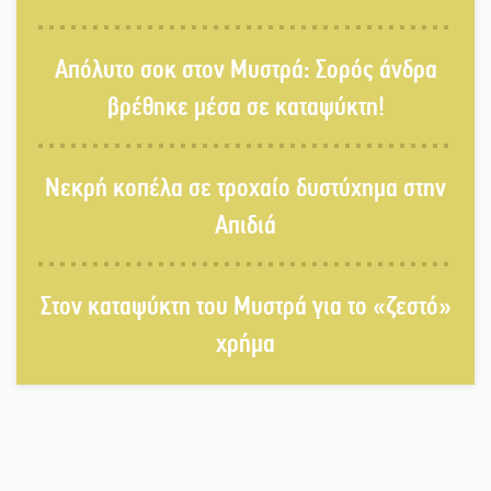
Τα Λαγκάδια κρατούν ζωντανή την
Απόλυτο σοκ στον Μυστρά: Σορός άνδρα
τέχνη της πέτρας
βρέθηκε μέσα σε καταψύκτη!
Στους ρυθμούς της Ελεωνόρας
Νεκρή κοπέλα σε τροχαίο δυστύχημα στην
Ζουγανέλη το Σαϊνοπούλειο
Απιδιά
Πλούσιο πολιτιστικό πρόγραμμα
δίνει «χρώμα» στον Αύγουστο του
Στον καταψύκτη του Μυστρά για το «ζεστό»
Λαχίου
χρήμα
Χασισοφυτεία στην Παλαιοπαναγιά
ξεσκέπασε η Αστυνομία