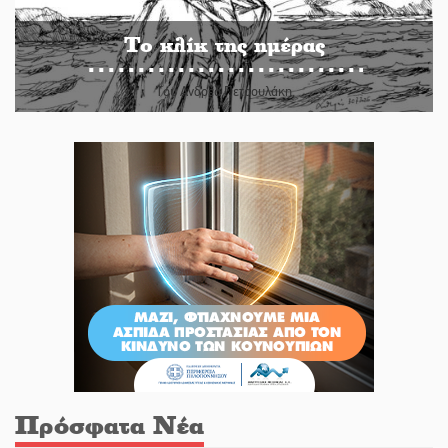
Το κλίκ της ημέρας
Του Ανδρέα Πετρουλάκη
Πρόσφατα Νέα