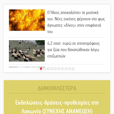
Ο Ήλιος αποκαλύπτει τα μυστικά
του: Νέες εικόνες φέρνουν στο φως
άγνωστες «δίνες» στην επιφάνειά
του
4,2 εκατ. ευρώ σε κτηνοτρόφους
για ζώα που θανατώθηκαν λόγω
επιζωοτιών
Η ψυχολογία της ανατροπής στο
ποδόσφαιρο
ΔΗΜΟΦΙΛΕΣΤΕΡΑ
Ένα «ταξίδι» τέχνης και χρωμάτων
Εκδηλώσεις-δράσεις-προθεσμίες στη
στη Νεάπολη
Λακωνία (ΣΥΝΕΧΗΣ ΑΝΑΝΕΩΣΗ)