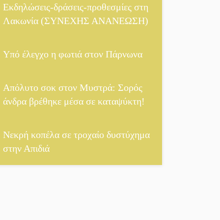
Αυθεντικό γλέντι με
Εκδηλώσεις-δράσεις-προθεσμίες στη
«Γιορτή Βραστού» στη
Λακωνία (ΣΥΝΕΧΗΣ ΑΝΑΝΕΩΣΗ)
Σοχά
Υπό έλεγχο η φωτιά στον Πάρνωνα
Το τελεφερίκ της
Μονεμβασιάς στο
τραπέζι του δημόσιου
Απόλυτο σοκ στον Μυστρά: Σορός
διαλόγου
άνδρα βρέθηκε μέσα σε καταψύκτη!
Πολιτισμός και
παράδοση δίνουν
Νεκρή κοπέλα σε τροχαίο δυστύχημα
ραντεβού στην Αγόριανη
στην Απιδιά
Η Σοχά ετοιμάζεται για
ένα δυναμικό
καλοκαιρινό party
Διακοπή μαθημάτων στο