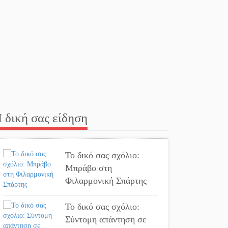
Ματάλειο
Κολυμβητήριο την
εβδομάδα του
Δεκαπενταύγουστου
Από Λιβύη είχαν
ξεκινήσει οι μετανάστες
που περισυνελέγησαν
στο Ταίναρο
 δική σας είδηση
Διακοπή ρεύματος στην
Πελλάνα
Το δικό σας σχόλιο:
Μπράβο στη
Λακε-Δαιμονικά: Το
Φιλαρμονική Σπάρτης
κυπαρίσσι του Μυστρά
που φύτρωσε από μια
Το δικό σας σχόλιο:
ξεχασμένη προφητεία
Σύντομη απάντηση σε