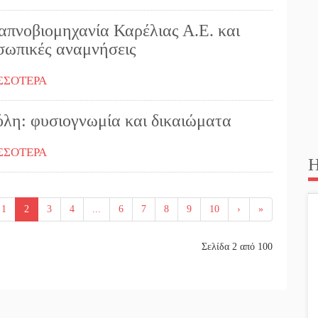
απνοβιομηχανία Καρέλιας Α.Ε. και
σωπικές αναμνήσεις
ΣΣΟΤΕΡΑ
όλη: φυσιογνωμία και δικαιώματα
ΣΣΟΤΕΡΑ
Η
1
2
3
4
...
6
7
8
9
10
›
»
Σελίδα 2 από 100