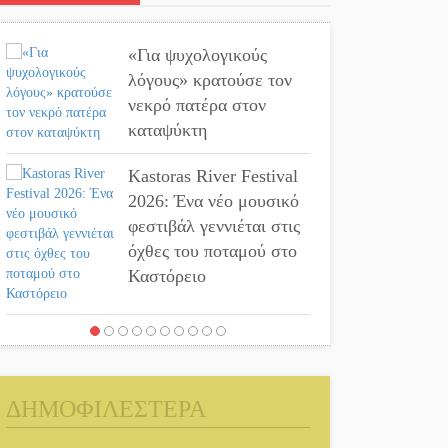
«Για ψυχολογικούς
λόγους» κρατούσε τον
νεκρό πατέρα στον
καταψύκτη
Kastoras River Festival
2026: Ένα νέο μουσικό
φεστιβάλ γεννιέται στις
όχθες του ποταμού στο
Καστόρειο
Τα ζάρια παίρνουν
«φωτιά» στην Άρνα:
Στήνεται το 3ο
ΔΗΜΟΦΙΛΕΣΤΕΡΑ
Τουρνουά Τάβλι