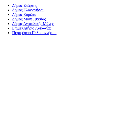
Δήμος Σπάρτης
Δήμος Ελαφονήσου
Δήμος Ευρώτα
Δήμος Μονεμβασίας
Δήμος Ανατολικής Μάνης
Επιμελητήριο Λακωνίας
Περιφέρεια Πελοποννήσου