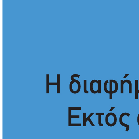
Η ψυχολογία της ανατροπής στο ποδόσφαιρο
Το δικό σας σχόλιο: Πώς να εμπιστευθείς;
Ένα «ταξίδι» τέχνης και χρωμάτων στη Νεάπολη
Ο εξωραϊσμός της Πλατείας Ν. Κόσμου και ένας ελλοχεύων
κίνδυνος
Το δικό σας σχόλιο: «Κύριε πρωθυπουργέ, ντροπή»
Το δικό σας σχόλιο: Ανοιχτή επιστολή στον δήμαρχο Σπάρτης για
τη λειτουργία του ΚΑΠΗ
Το δικό σας σχόλιο: Παράδειγμα κοινωνικής αναισθησίας
Πού βρίσκεται το ιστορικό κέντρο της Σπάρτης;