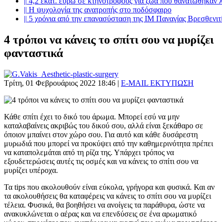
||
4,2 εκατ. ευρώ σε κτηνοτρόφους για ζώα που θανατώθηκαν 
||
Η ψυχολογία της ανατροπής στο ποδόσφαιρο
||
5 χρόνια από την επανασύσταση της ΙΜ Παναγίας Βρεσθενιτ
4 τρόποι να κάνεις το σπίτι σου να μυρίζει
φανταστικά
Τρίτη, 01 Φεβρουάριος 2022 18:46
|
E-MAIL
ΕΚΤΥΠΩΣΗ
Κάθε σπίτι έχει το δικό του άρωμα. Μπορεί εσύ να μην
καταλαβαίνεις ακριβώς του δικού σου, αλλά είναι ξεκάθαρο σε
όποιον μπαίνει στον χώρο σου. Για αυτό και κάθε δυσάρεστη
μυρωδιά που μπορεί να προκύψει από την καθημερινότητα πρέπει
να καταπολεμάται από τη ρίζα της. Υπάρχει τρόπος να
εξουδετερώσεις αυτές τις οσμές και να κάνεις το σπίτι σου να
μυρίζει υπέροχα.
Τα tips που ακολουθούν είναι εύκολα, γρήγορα και φυσικά. Και αν
τα ακολουθήσεις θα καταφέρεις να κάνεις το σπίτι σου να μυρίζει
τέλεια. Φυσικά, θα βοηθήσει να ανοίγεις τα παράθυρα, ώστε να
ανακυκλώνεται ο αέρας και να επενδύσεις σε ένα αρωματικό