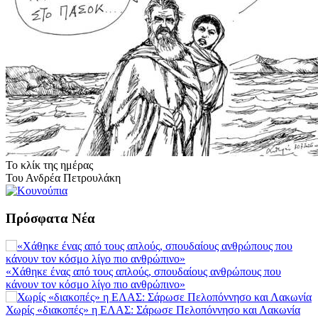
Το κλίκ της ημέρας
Του Ανδρέα Πετρουλάκη
Πρόσφατα Νέα
«Χάθηκε ένας από τους απλούς, σπουδαίους ανθρώπους που
κάνουν τον κόσμο λίγο πιο ανθρώπινο»
Χωρίς «διακοπές» η ΕΛΑΣ: Σάρωσε Πελοπόννησο και Λακωνία