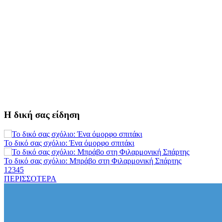
Ελεύθερος ο 55χρονος για την υπόθεση του Μυστρά
Εκδηλώσεις-δράσεις-προθεσμίες στη Λακωνία (ΣΥΝΕΧΗΣ
ΑΝΑΝΕΩΣΗ)
Ποδοσφαιρικό αντάμωμα για τους Κοκκινοραχίτες
Μάχης συνέχεια των 310 για τη Λαϊκή Σπάρτης
Στον τελικό του Πρωταθλήματος Ελλάδας Beach Soccer ο Π.
Η δική σας είδηση
Μαρτσούκος
Η Έρη Ρίτσου σχολιάζει τα… τραγελαφικά των «κληρονόμων»
Το δικό σας σχόλιο: Ένα όμορφο σπιτάκι
Το δικό σας σχόλιο: Μπράβο στη Φιλαρμονική Σπάρτης
Ο Ήλιος αποκαλύπτει τα μυστικά του: Νέες εικόνες φέρνουν στο
1
2
3
4
5
φως άγνωστες «δίνες» στην επιφάνειά του
ΠΕΡΙΣΣΟΤΕΡΑ
Το δικό σας σχόλιο: Σύντομη απάντηση σε διθυράμβους για το
παλαιό Δικαστικό Μέγαρο
4,2 εκατ. ευρώ σε κτηνοτρόφους για ζώα που θανατώθηκαν λόγω
επιζωοτιών
Το δικό σας σχόλιο: Ιερή απόφαση