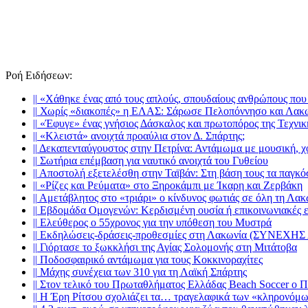
Ροή Ειδήσεων
:
||
«Χάθηκε ένας από τους απλούς, σπουδαίους ανθρώπους που 
||
Χωρίς «διακοπές» η ΕΛΑΣ: Σάρωσε Πελοπόννησο και Λακ
||
«Έφυγε» ένας γνήσιος Δάσκαλος και πρωτοπόρος της Τεχνι
||
«Κλειστά» ανοιχτά προαύλια στον Δ. Σπάρτης;
||
Δεκαπενταύγουστος στην Πετρίνα: Αντάμωμα με μουσική, χ
||
Σωτήρια επέμβαση για ναυτικό ανοιχτά του Γυθείου
||
Αποστολή εξετελέσθη στην Ταϊβάν: Στη βάση τους τα παγκό
||
«Ρίζες και Ρεύματα» στο Ξηροκάμπι με Ίκαρη και Ζερβάκη
||
Αμετάβλητος στο «τριάρι» ο κίνδυνος φωτιάς σε όλη τη Λακ
||
Εβδομάδα Ομογενών: Κερδισμένη ουσία ή επικοινωνιακές ε
||
Ελεύθερος ο 55χρονος για την υπόθεση του Μυστρά
||
Εκδηλώσεις-δράσεις-προθεσμίες στη Λακωνία (ΣΥΝΕΧ
||
Γιόρτασε το ξωκκλήσι της Αγίας Σολομονής στη Μιτάτοβα
||
Ποδοσφαιρικό αντάμωμα για τους Κοκκινοραχίτες
||
Μάχης συνέχεια των 310 για τη Λαϊκή Σπάρτης
||
Στον τελικό του Πρωταθλήματος Ελλάδας Beach Soccer ο 
||
Η Έρη Ρίτσου σχολιάζει τα… τραγελαφικά των «κληρονόμ