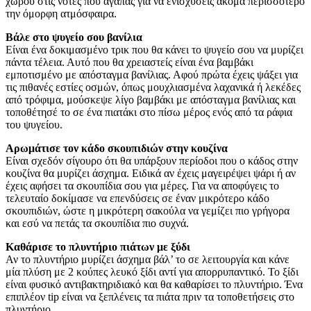
χώρου στις νότες που αγαπάς για να ενισχύσεις ακόμα περισσότερο
την όμορφη ατμόσφαιρα.
Βάλε στο ψυγείο σου βανίλια
Είναι ένα δοκιμασμένο τρικ που θα κάνει το ψυγείο σου να μυρίζει
πάντα τέλεια. Αυτό που θα χρειαστείς είναι ένα βαμβάκι
εμποτισμένο με απόσταγμα βανίλιας. Αφού πρώτα έχεις ψάξει για
τις πιθανές εστίες οσμών, όπως μουχλιασμένα λαχανικά ή λεκέδες
από τρόφιμα, μούσκεψε λίγο βαμβάκι με απόσταγμα βανίλιας και
τοποθέτησέ το σε ένα πιατάκι στο πίσω μέρος ενός από τα ράφια
του ψυγείου.
Αρωμάτισε τον κάδο σκουπιδιών στην κουζίνα
Είναι σχεδόν σίγουρο ότι θα υπάρξουν περίοδοι που ο κάδος στην
κουζίνα θα μυρίζει άσχημα. Ειδικά αν έχεις μαγειρέψει ψάρι ή αν
έχεις αφήσει τα σκουπίδια σου για μέρες. Για να αποφύγεις το
τελευταίο δοκίμασε να επενδύσεις σε έναν μικρότερο κάδο
σκουπιδιών, ώστε η μικρότερη σακούλα να γεμίζει πιο γρήγορα
και εσύ να πετάς τα σκουπίδια πιο συχνά.
Καθάρισε το πλυντήριο πιάτων με ξύδι
Αν το πλυντήριο μυρίζει άσχημα βάλ’ το σε λειτουργία και κάνε
μία πλύση με 2 κούπες λευκό ξίδι αντί για απορρυπαντικό. Το ξίδι
είναι φυσικό αντιβακτηριδιακό και θα καθαρίσει το πλυντήριο. Ένα
επιπλέον tip είναι να ξεπλένεις τα πιάτα πριν τα τοποθετήσεις στο
πλυντήριο.