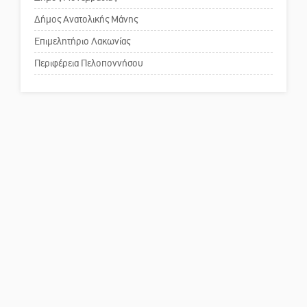
Δήμος Ανατολικής Μάνης
Το δικό σας σχόλιο: Ανοιχτή
επιστολή στον δήμαρχο Σπάρτης
Επιμελητήριο Λακωνίας
για τη λειτουργία του ΚΑΠΗ
Περιφέρεια Πελοποννήσου
Το δικό σας σχόλιο: Παράδειγμα
κοινωνικής αναισθησίας