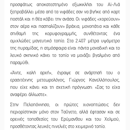
προσφάτως αποκατεστημένο εξωκκλήσι του Αϊ-Λιά
ξεπροβάλλει μέσα από τα νιφάδες σαν να βγήκε από καρτ
ποστάλ και η θέα κόβει την ανάσα. Οι νιφάδες «χορεύουν»
στον αέρα και πασπαλίζουν» βράχια, μονοπάτια και κάθε
σπιθαμή της κορυφογραμμής, συνθέτοντας ένα
ομιχλώδες μαγευτικό τοπίο. Στα 2.407 μέτρα υψόμετρο
της πυραμίδας, η ατμόσφαιρα είναι πάντα μοναδική και το
λευκό σκηνικό κάνει το τοπίο να μοιάζει βγαλμένο από
παραμύθι.
«Άντε, καλή αρχή», έγραψε σε ανάρτησή του ο
ερασιτέχνης μετεωρολόγος, Γιώργος Κανελλόπουλος,
που είχε κάνει και τη σχετική πρόγνωση: «Σας το είχα
αναφέρει άλλωστε».
Στην Πελοπόννησο, οι πρώτες χιονοπτώσεις δεν
περιορίστηκαν μόνο στον Ταΰγετο, αλλά έφτασαν και σε
ορεινές τοποθεσίες του Ερύμανθου και του Χελμού,
προσθέτοντας λευκές πινελιές στο χειμερινό τοπίο.