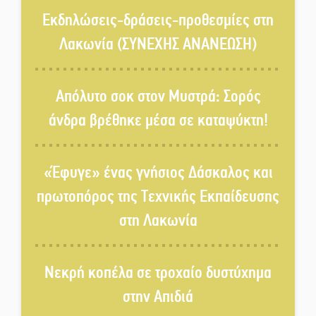
Χωρίς «διακοπές» η ΕΛΑΣ:
Εκδηλώσεις-δράσεις-προθεσμίες στη
Σάρωσε Πελοπόννησο και
Λακωνία (ΣΥΝΕΧΗΣ ΑΝΑΝΕΩΣΗ)
Λακωνία
«Έφυγε» ένας γνήσιος Δάσκαλος
Απόλυτο σοκ στον Μυστρά: Σορός
και πρωτοπόρος της Τεχνικής
άνδρα βρέθηκε μέσα σε καταψύκτη!
Εκπαίδευσης στη Λακωνία
«Κλειστά» ανοιχτά προαύλια
«Έφυγε» ένας γνήσιος Δάσκαλος και
στον Δ. Σπάρτης;
πρωτοπόρος της Τεχνικής Εκπαίδευσης
στη Λακωνία
Δεκαπενταύγουστος στην
Πετρίνα: Αντάμωμα με μουσική,
χορό και παράδοση
Νεκρή κοπέλα σε τροχαίο δυστύχημα
Σωτήρια επέμβαση για ναυτικό
στην Απιδιά
ανοιχτά του Γυθείου