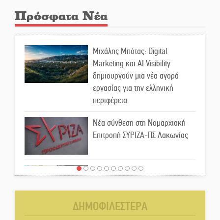
Πρόσφατα Νέα
Μιχάλης Μπότας: Digital
Marketing και AI Visibility
δημιουργούν μια νέα αγορά
εργασίας για την ελληνική
περιφέρεια
Νέα σύνθεση στη Νομαρχιακή
Επιτροπή ΣΥΡΙΖΑ-ΠΣ Λακωνίας
«Χάθηκε ένας από τους απλούς,
σπουδαίους ανθρώπους που
κάνουν τον κόσμο λίγο πιο
ΔΗΜΟΦΙΛΕΣΤΕΡΑ
ανθρώπινο»