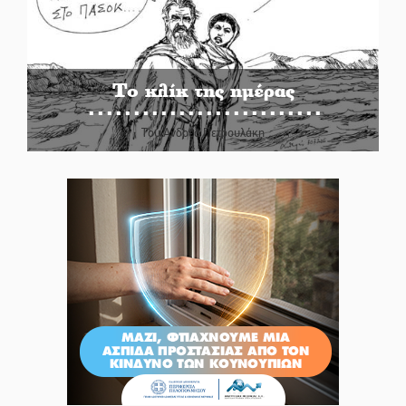
Το κλίκ της ημέρας
Του Ανδρέα Πετρουλάκη