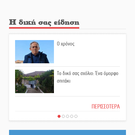
Ελεύθερος ο 55χρονος για την
υπόθεση του Μυστρά
Η δική σας είδηση
Εκδηλώσεις-δράσεις-
προθεσμίες στη Λακωνία
Ο χρόνος
(ΣΥΝΕΧΗΣ ΑΝΑΝΕΩΣΗ)
Ποδοσφαιρικό αντάμωμα για
τους Κοκκινοραχίτες
Το δικό σας σχόλιο: Ένα όμορφο
σπιτάκι
Μάχης συνέχεια των 310 για τη
Λαϊκή Σπάρτης
Το δικό σας σχόλιο: Μπράβο στη
ΠΕΡΙΣΣΟΤΕΡΑ
Φιλαρμονική Σπάρτης
Στον τελικό του Πρωταθλήματος
Ελλάδας Beach Soccer ο Π.
Το δικό σας σχόλιο: Σύντομη