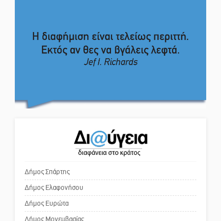
Μαρτσούκος
απάντηση σε διθυράμβους για το
παλαιό Δικαστικό Μέγαρο
Η Έρη Ρίτσου σχολιάζει τα…
τραγελαφικά των «κληρονόμων»
Το δικό σας σχόλιο: Ιερή
απόφαση
Ο Ήλιος αποκαλύπτει τα μυστικά
του: Νέες εικόνες φέρνουν στο
Το δικό σας σχόλιο: Πώς να
φως άγνωστες «δίνες» στην
εμπιστευθείς;
επιφάνειά του
4,2 εκατ. ευρώ σε κτηνοτρόφους
Ο εξωραϊσμός της Πλατείας Ν.
για ζώα που θανατώθηκαν λόγω
Κόσμου και ένας ελλοχεύων
επιζωοτιών
κίνδυνος
Δήμος Σπάρτης
Δήμος Ελαφονήσου
Το δικό σας σχόλιο: «Κύριε
πρωθυπουργέ, ντροπή»
Δήμος Ευρώτα
Δήμος Μονεμβασίας