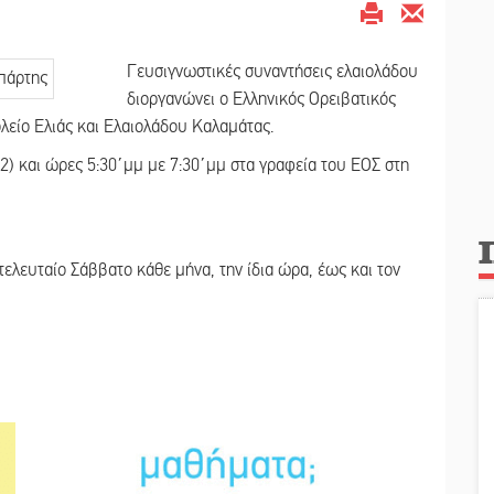
Γευσιγνωστικές συναντήσεις ελαιολάδου
διοργανώνει ο Ελληνικός Ορειβατικός
λείο Ελιάς και Ελαιολάδου Καλαμάτας.
2) και ώρες 5:30΄μμ με 7:30΄μμ στα γραφεία του ΕΟΣ στη
τελευταίο Σάββατο κάθε μήνα, την ίδια ώρα, έως και τον