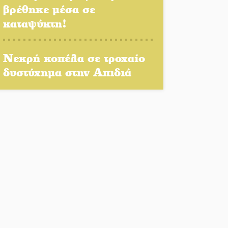
βρέθηκε μέσα σε
Το τελεφερίκ της
καταψύκτη!
Μονεμβασιάς στο τραπέζι
του δημόσιου διαλόγου
Νεκρή κοπέλα σε τροχαίο
Πολιτισμός και παράδοση
δυστύχημα στην Απιδιά
δίνουν ραντεβού στην
Αγόριανη
Η Σοχά ετοιμάζεται για ένα
δυναμικό καλοκαιρινό party
Διακοπή μαθημάτων στο
Ματάλειο Κολυμβητήριο την
εβδομάδα του
Δεκαπενταύγουστου
Από Λιβύη είχαν ξεκινήσει