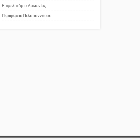
Πού βρίσκεται το ιστορικό
Άγρυπνος φρουρός 2
Επιμελητήριο Λακωνίας
κέντρο της Σπάρτης;
δεκαετιών το Πυροφυλάκιο
Περιφέρεια Πελοποννήσου
στις Αιγιές
Το δικό σας σχόλιο: Ρύποι