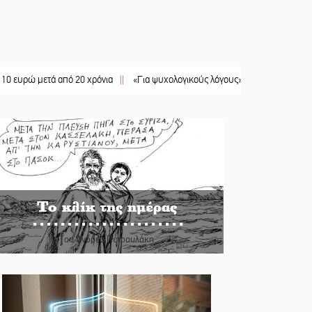
μετά από 20 χρόνια
||
«Για ψυχολογικούς λόγους» κρατούσε τον νεκρό πατέρα
Το κλίκ της ημέρας
Του Ανδρέα Πετρουλάκη