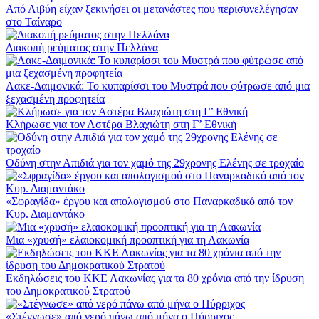
Από Λιβύη είχαν ξεκινήσει οι μετανάστες που περισυνελέγησαν
στο Ταίναρο
Διακοπή ρεύματος στην Πελλάνα
Λακε-Δαιμονικά: Το κυπαρίσσι του Μυστρά που φύτρωσε από μια
ξεχασμένη προφητεία
Κλήρωσε για τον Αστέρα Βλαχιώτη στη Γ’ Εθνική
Οδύνη στην Απιδιά για τον χαμό της 29χρονης Ελένης σε τροχαίο
«Σφραγίδα» έργου και απολογισμού στο Παναρκαδικό από τον
Κυρ. Διαμαντάκο
Μια «χρυσή» ελαιοκομική προοπτική για τη Λακωνία
Εκδηλώσεις του ΚΚΕ Λακωνίας για τα 80 χρόνια από την ίδρυση
του Δημοκρατικού Στρατού
«Στέγνωσε» από νερό πάνω από μήνα ο Πύρριχος