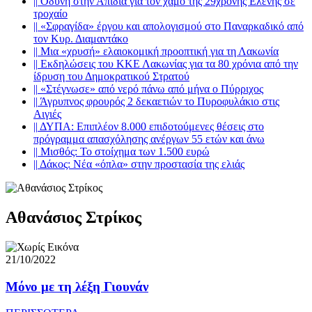
||
Οδύνη στην Απιδιά για τον χαμό της 29χρονης Ελένης σε
τροχαίο
||
«Σφραγίδα» έργου και απολογισμού στο Παναρκαδικό από
τον Κυρ. Διαμαντάκο
||
Μια «χρυσή» ελαιοκομική προοπτική για τη Λακωνία
||
Εκδηλώσεις του ΚΚΕ Λακωνίας για τα 80 χρόνια από την
ίδρυση του Δημοκρατικού Στρατού
||
«Στέγνωσε» από νερό πάνω από μήνα ο Πύρριχος
||
Άγρυπνος φρουρός 2 δεκαετιών το Πυροφυλάκιο στις
Αιγιές
||
ΔΥΠΑ: Επιπλέον 8.000 επιδοτούμενες θέσεις στο
πρόγραμμα απασχόλησης ανέργων 55 ετών και άνω
||
Μισθός: Το στοίχημα των 1.500 ευρώ
||
Δάκος: Νέα «όπλα» στην προστασία της ελιάς
Αθανάσιος Στρίκος
21/10/2022
Μόνο με τη λέξη Γιουνάν