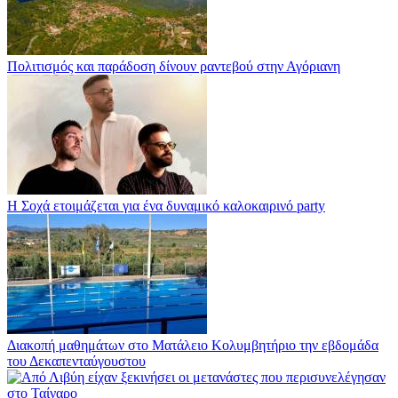
Πολιτισμός και παράδοση δίνουν ραντεβού στην Αγόριανη
Η Σοχά ετοιμάζεται για ένα δυναμικό καλοκαιρινό party
Διακοπή μαθημάτων στο Ματάλειο Κολυμβητήριο την εβδομάδα
του Δεκαπενταύγουστου