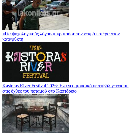
«Για ψυχολογικούς λόγους» κρατούσε τον νεκρό πατέρα στον
καταψύκτη
Kastoras River Festival 2026: Ένα νέο μουσικό φεστιβάλ γεννιέται
στις όχθες του ποταμού στο Καστόρειο