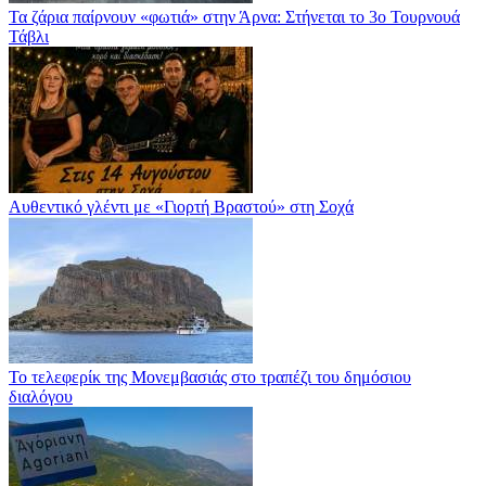
Τα ζάρια παίρνουν «φωτιά» στην Άρνα: Στήνεται το 3ο Τουρνουά
Τάβλι
Αυθεντικό γλέντι με «Γιορτή Βραστού» στη Σοχά
Το τελεφερίκ της Μονεμβασιάς στο τραπέζι του δημόσιου
διαλόγου