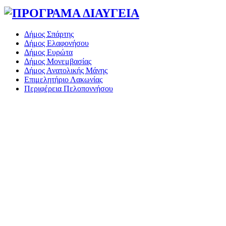
Δήμος Σπάρτης
Δήμος Ελαφονήσου
Δήμος Ευρώτα
Δήμος Μονεμβασίας
Δήμος Ανατολικής Μάνης
Επιμελητήριο Λακωνίας
Περιφέρεια Πελοποννήσου