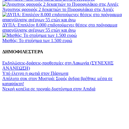
Άγρυπνος φρουρός 2 δεκαετιών το Πυροφυλάκιο στις Αιγιές
ΔΥΠΑ: Επιπλέον 8.000 επιδοτούμενες θέσεις στο πρόγραμμα
απασχόλησης ανέργων 55 ετών και άνω
Μισθός: Το στοίχημα των 1.500 ευρώ
ΔΗΜΟΦΙΛΕΣΤΕΡΑ
Εκδηλώσεις-δράσεις-προθεσμίες στη Λακωνία (ΣΥΝΕΧΗΣ
ΑΝΑΝΕΩΣΗ)
Υπό έλεγχο η φωτιά στον Πάρνωνα
Απόλυτο σοκ στον Μυστρά: Σορός άνδρα βρέθηκε μέσα σε
καταψύκτη!
Νεκρή κοπέλα σε τροχαίο δυστύχημα στην Απιδιά