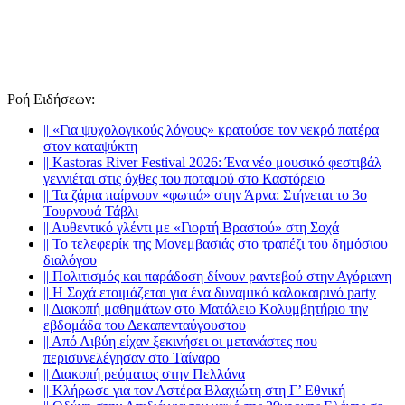
Ροή Ειδήσεων
:
||
«Για ψυχολογικούς λόγους» κρατούσε τον νεκρό πατέρα
στον καταψύκτη
||
Kastoras River Festival 2026: Ένα νέο μουσικό φεστιβάλ
γεννιέται στις όχθες του ποταμού στο Καστόρειο
||
Τα ζάρια παίρνουν «φωτιά» στην Άρνα: Στήνεται το 3ο
Τουρνουά Τάβλι
||
Αυθεντικό γλέντι με «Γιορτή Βραστού» στη Σοχά
||
Το τελεφερίκ της Μονεμβασιάς στο τραπέζι του δημόσιου
διαλόγου
||
Πολιτισμός και παράδοση δίνουν ραντεβού στην Αγόριανη
||
Η Σοχά ετοιμάζεται για ένα δυναμικό καλοκαιρινό party
||
Διακοπή μαθημάτων στο Ματάλειο Κολυμβητήριο την
εβδομάδα του Δεκαπενταύγουστου
||
Από Λιβύη είχαν ξεκινήσει οι μετανάστες που
περισυνελέγησαν στο Ταίναρο
||
Διακοπή ρεύματος στην Πελλάνα
||
Κλήρωσε για τον Αστέρα Βλαχιώτη στη Γ’ Εθνική