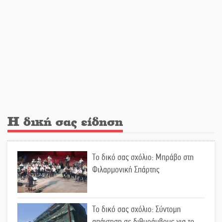
ραντεβού στην Αγόριανη
Η Σοχά ετοιμάζεται για ένα
δυναμικό καλοκαιρινό party
Διακοπή μαθημάτων στο Ματάλειο
Κολυμβητήριο την εβδομάδα του
Η δική σας είδηση
Δεκαπενταύγουστου
Από Λιβύη είχαν ξεκινήσει οι
Το δικό σας σχόλιο: Μπράβο στη
μετανάστες που περισυνελέγησαν
Φιλαρμονική Σπάρτης
στο Ταίναρο
Διακοπή ρεύματος στην Πελλάνα
Το δικό σας σχόλιο: Σύντομη
απάντηση σε διθυράμβους για το