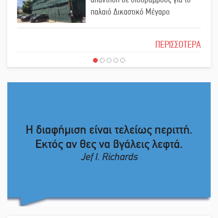
παλαιό Δικαστικό Μέγαρο
Λακε-Δαιμονικά: Το κυπαρίσσι του
Το δικό σας σχόλιο: Ιερή απόφαση
Μυστρά που φύτρωσε από μια
ΠΕΡΙΣΣΟΤΕΡΑ
ξεχασμένη προφητεία
Κλήρωσε για τον Αστέρα Βλαχιώτη
Το δικό σας σχόλιο: Πώς να
στη Γ’ Εθνική
εμπιστευθείς;
Οδύνη στην Απιδιά για τον χαμό της
Ο εξωραϊσμός της Πλατείας Ν.
29χρονης Ελένης σε τροχαίο
Κόσμου και ένας ελλοχεύων
κίνδυνος
«Σφραγίδα» έργου και
Το δικό σας σχόλιο: «Κύριε
απολογισμού στο Παναρκαδικό από
πρωθυπουργέ, ντροπή»
τον Κυρ. Διαμαντάκο