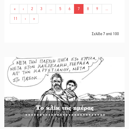
«
‹
2
3
...
5
6
7
8
9
...
11
›
»
Σελίδα 7 από 100
Το κλίκ της ημέρας
Του Ανδρέα Πετρουλάκη