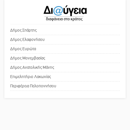
Μια «χρυσή» ελαιοκομική
Το δικό σας σχόλιο: Ανοιχτή
προοπτική για τη Λακωνία
επιστολή στον δήμαρχο Σπάρτης για
τη λειτουργία του ΚΑΠΗ
Δήμος Σπάρτης
Δήμος Ελαφονήσου
Εκδηλώσεις του ΚΚΕ Λακωνίας για
Το δικό σας σχόλιο: Παράδειγμα
Δήμος Ευρώτα
τα 80 χρόνια από την ίδρυση του
κοινωνικής αναισθησίας
Δημοκρατικού Στρατού
Δήμος Μονεμβασίας
Δήμος Ανατολικής Μάνης
Επιμελητήριο Λακωνίας
Πού βρίσκεται το ιστορικό κέντρο
της Σπάρτης;
Περιφέρεια Πελοποννήσου
Το δικό σας σχόλιο: Ρύποι