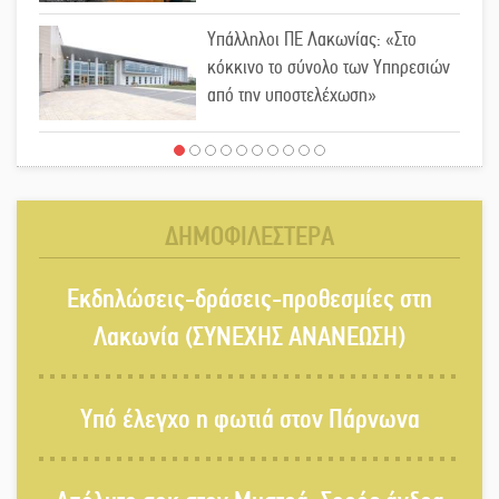
Υπάλληλοι ΠΕ Λακωνίας: «Στο
κόκκινο το σύνολο των Υπηρεσιών
από την υποστελέχωση»
Βουλή των Εφήβων 2026-2027:
Ξεκινούν οι αιτήσεις
ΔΗΜΟΦΙΛΕΣΤΕΡΑ
Διατακτικές σίτισης: Σήμα για
Εκδηλώσεις-δράσεις-προθεσμίες στη
αύξηση στα 10 ευρώ μετά από 20
χρόνια
Λακωνία (ΣΥΝΕΧΗΣ ΑΝΑΝΕΩΣΗ)
«Για ψυχολογικούς λόγους»
Υπό έλεγχο η φωτιά στον Πάρνωνα
κρατούσε τον νεκρό πατέρα στον
καταψύκτη