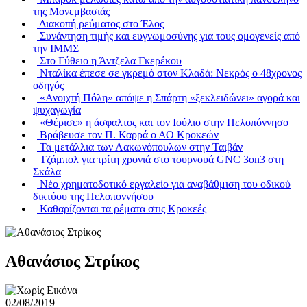
της Μονεμβασιάς
||
Διακοπή ρεύματος στο Έλος
||
Συνάντηση τιμής και ευγνωμοσύνης για τους ομογενείς από
την ΙΜΜΣ
||
Στο Γύθειο η Άντζελα Γκερέκου
||
Νταλίκα έπεσε σε γκρεμό στον Κλαδά: Νεκρός ο 48χρονος
οδηγός
||
«Ανοιχτή Πόλη» απόψε η Σπάρτη «ξεκλειδώνει» αγορά και
ψυχαγωγία
||
«Θέρισε» η άσφαλτος και τον Ιούλιο στην Πελοπόννησο
||
Βράβευσε τον Π. Καρρά ο ΑΟ Κροκεών
||
Τα μετάλλια των Λακωνόπουλων στην Ταιβάν
||
Τζάμπολ για τρίτη χρονιά στο τουρνουά GNC 3on3 στη
Σκάλα
||
Νέο χρηματοδοτικό εργαλείο για αναβάθμιση του οδικού
δικτύου της Πελοποννήσου
||
Καθαρίζονται τα ρέματα στις Κροκεές
Αθανάσιος Στρίκος
02/08/2019