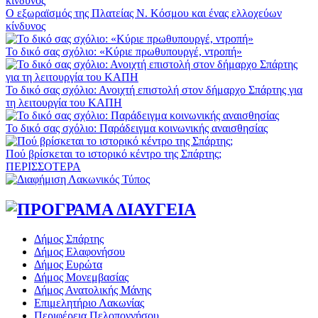
Ο εξωραϊσμός της Πλατείας Ν. Κόσμου και ένας ελλοχεύων
κίνδυνος
Το δικό σας σχόλιο: «Κύριε πρωθυπουργέ, ντροπή»
Το δικό σας σχόλιο: Ανοιχτή επιστολή στον δήμαρχο Σπάρτης για
τη λειτουργία του ΚΑΠΗ
Το δικό σας σχόλιο: Παράδειγμα κοινωνικής αναισθησίας
Πού βρίσκεται το ιστορικό κέντρο της Σπάρτης;
ΠΕΡΙΣΣΟΤΕΡΑ
Δήμος Σπάρτης
Δήμος Ελαφονήσου
Δήμος Ευρώτα
Δήμος Μονεμβασίας
Δήμος Ανατολικής Μάνης
Επιμελητήριο Λακωνίας
Περιφέρεια Πελοποννήσου