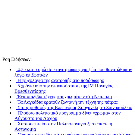
Ροή Ειδήσεων
:
||
4,2 εκατ. ευρώ σε κτηνοτρόφους για ζώα που θανατώθηκαν
λόγω επιζωοτιών
||
Η ψυχολογία της ανατροπής στο ποδόσφαιρο
||
5 χρόνια από την επανασύσταση της ΙΜ Παναγίας
Βρεσθενιτίσσης
||
Ένα «ταξίδι» τέχνης και χρωμάτων στη Νεάπολη
||
Τα Λαγκάδια κρατούν ζωντανή την τέχνη της πέτρας
||
Στους ρυθμούς της Ελεωνόρας Ζουγανέλη το Σαϊνοπούλειο
||
Πλούσιο πολιτιστικό πρόγραμμα δίνει «χρώμα» στον
Αύγουστο του Λαχίου
||
Χασισοφυτεία στην Παλαιοπαναγιά ξεσκέπασε η
Αστυνομία
||
Μπαρόκ μελωδίες κάτω από την αυγουστιάτικη πανσέληνο