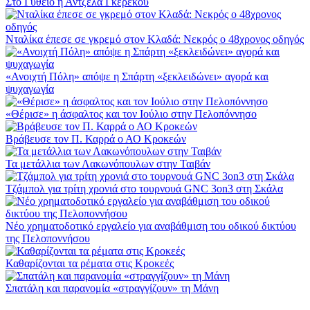
Στο Γύθειο η Άντζελα Γκερέκου
Νταλίκα έπεσε σε γκρεμό στον Κλαδά: Νεκρός ο 48χρονος οδηγός
«Ανοιχτή Πόλη» απόψε η Σπάρτη «ξεκλειδώνει» αγορά και
ψυχαγωγία
«Θέρισε» η άσφαλτος και τον Ιούλιο στην Πελοπόννησο
Βράβευσε τον Π. Καρρά ο ΑΟ Κροκεών
Τα μετάλλια των Λακωνόπουλων στην Ταιβάν
Τζάμπολ για τρίτη χρονιά στο τουρνουά GNC 3on3 στη Σκάλα
Νέο χρηματοδοτικό εργαλείο για αναβάθμιση του οδικού δικτύου
της Πελοποννήσου
Καθαρίζονται τα ρέματα στις Κροκεές
Σπατάλη και παρανομία «στραγγίζουν» τη Μάνη