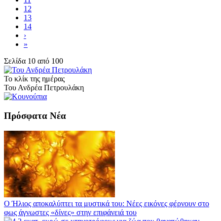
12
13
14
›
»
Σελίδα 10 από 100
Το κλίκ της ημέρας
Του Ανδρέα Πετρουλάκη
Πρόσφατα Νέα
Ο Ήλιος αποκαλύπτει τα μυστικά του: Νέες εικόνες φέρνουν στο
φως άγνωστες «δίνες» στην επιφάνειά του