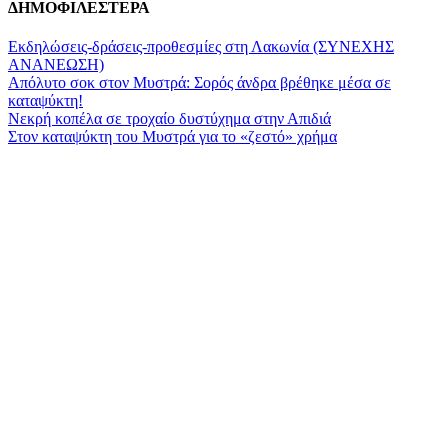
ΔΗΜΟΦΙΛΕΣΤΕΡΑ
Εκδηλώσεις-δράσεις-προθεσμίες στη Λακωνία (ΣΥΝΕΧΗΣ
ΑΝΑΝΕΩΣΗ)
Απόλυτο σοκ στον Μυστρά: Σορός άνδρα βρέθηκε μέσα σε
καταψύκτη!
Νεκρή κοπέλα σε τροχαίο δυστύχημα στην Απιδιά
Στον καταψύκτη του Μυστρά για το «ζεστό» χρήμα