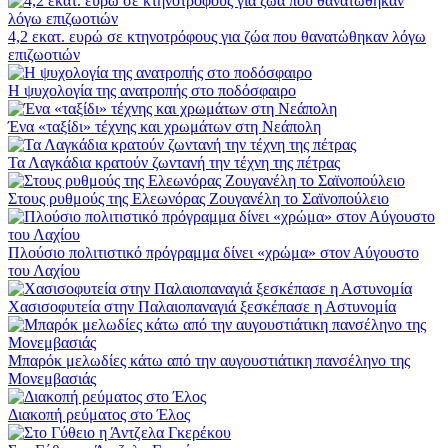
4,2 εκατ. ευρώ σε κτηνοτρόφους για ζώα που θανατώθηκαν λόγω
επιζωοτιών
Η ψυχολογία της ανατροπής στο ποδόσφαιρο
Ένα «ταξίδι» τέχνης και χρωμάτων στη Νεάπολη
Τα Λαγκάδια κρατούν ζωντανή την τέχνη της πέτρας
Στους ρυθμούς της Ελεωνόρας Ζουγανέλη το Σαϊνοπούλειο
Πλούσιο πολιτιστικό πρόγραμμα δίνει «χρώμα» στον Αύγουστο
του Λαχίου
Χασισοφυτεία στην Παλαιοπαναγιά ξεσκέπασε η Αστυνομία
Μπαρόκ μελωδίες κάτω από την αυγουστιάτικη πανσέληνο της
Μονεμβασιάς
Διακοπή ρεύματος στο Έλος