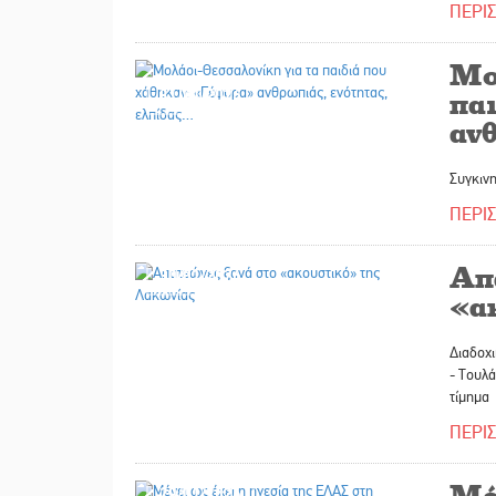
ΠΕΡΙ
Μο
31/01/2026
πα
αν
Συγκιν
ΠΕΡΙ
Απ
30/01/2026
«α
Διαδοχι
- Τουλά
τίμημα
ΠΕΡΙ
Μέν
29/01/2026