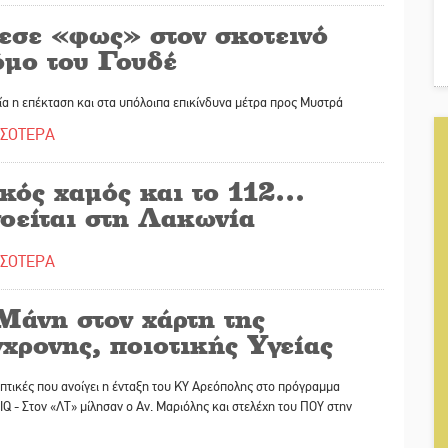
εσε «φως» στον σκοτεινό
όμο του Γουδέ
α η επέκταση και στα υπόλοιπα επικίνδυνα μέτρα προς Μυστρά
ΣΣΟΤΕΡΑ
κός χαμός και το 112…
νοείται στη Λακωνία
ΣΣΟΤΕΡΑ
Μάνη στον χάρτη της
χρονης, ποιοτικής Υγείας
πτικές που ανοίγει η ένταξη του ΚΥ Αρεόπολης στο πρόγραμμα
IQ - Στον «ΛΤ» μίλησαν ο Αν. Μαριόλης και στελέχη του ΠΟΥ στην