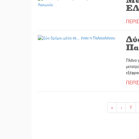
ΕΛ
ΠΕΡΙ
24/01/2026
Δύ
Πα
Πλάνο 
μετατρο
εξέφρασ
ΠΕΡΙ
«
‹
7