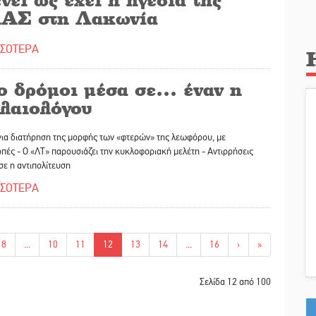
ΑΣ στη Λακωνία
ΣΣΟΤΕΡΑ
ο δρόμοι μέσα σε… έναν η
λαιολόγου
για διατήρηση της μορφής των «φτερών» της λεωφόρου, με
πές - Ο «ΛΤ» παρουσιάζει την κυκλοφοριακή μελέτη - Αντιρρήσεις
ε η αντιπολίτευση
ΣΣΟΤΕΡΑ
8
...
10
11
12
13
14
...
16
›
»
Σελίδα 12 από 100