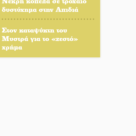
Νεκρή κοπέλα σε τροχαίο
δυστύχημα στην Απιδιά
Αποστολή εξετελέσθη στην
Ταϊβάν: Στη βάση τους τα
Στον καταψύκτη του
παγκόσμια Σπαρτιατόπουλα
Μυστρά για το «ζεστό»
«Ρίζες και Ρεύματα» στο
χρήμα
Ξηροκάμπι με Ίκαρη και
Ζερβάκη
Αμετάβλητος στο «τριάρι» ο
κίνδυνος φωτιάς σε όλη τη
Λακωνία
Εβδομάδα Ομογενών:
Κερδισμένη ουσία ή
επικοινωνιακές εντυπώσεις;
Ελεύθερος ο 55χρονος για