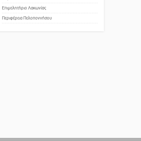
χρωμάτων στη Νεάπολη
Επιμελητήριο Λακωνίας
Το δικό σας σχόλιο:
Περιφέρεια Πελοποννήσου
Παράδειγμα κοινωνικής
αναισθησίας
Πού βρίσκεται το ιστορικό
κέντρο της Σπάρτης;