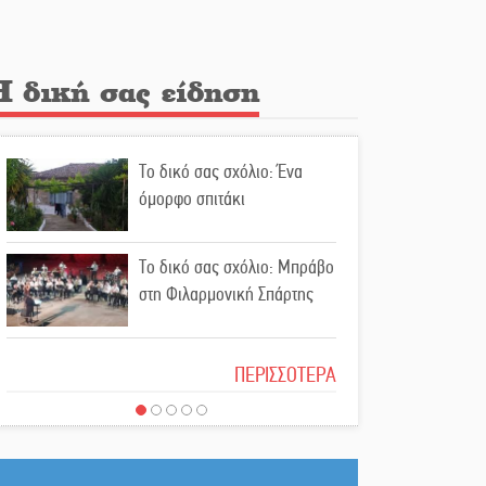
την υπόθεση του Μυστρά
Εκδηλώσεις-δράσεις-
Η δική σας είδηση
προθεσμίες στη Λακωνία
(ΣΥΝΕΧΗΣ ΑΝΑΝΕΩΣΗ)
Το δικό σας σχόλιο: Ένα
Ποδοσφαιρικό αντάμωμα για
όμορφο σπιτάκι
τους Κοκκινοραχίτες
Το δικό σας σχόλιο: Μπράβο
Μάχης συνέχεια των 310 για
στη Φιλαρμονική Σπάρτης
τη Λαϊκή Σπάρτης
Το δικό σας σχόλιο: Σύντομη
Στον τελικό του
ΠΕΡΙΣΣΟΤΕΡΑ
απάντηση σε διθυράμβους
Πρωταθλήματος Ελλάδας
για το παλαιό Δικαστικό
Beach Soccer ο Π.
Μέγαρο
Μαρτσούκος