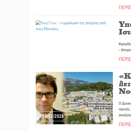
ΠΕΡΙ
Υπ
12/02/2026
Ιστ
Καποδίσ
- Ιστο
ΠΕΡΙ
«Κ
λει
Νο
Ο Διοικ
παντός 
απολύτ
07/02/2026
ΠΕΡΙ