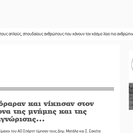
ύς, σπουδαίους ανθρώπους που κάνουν τον κόσμο λίγο πιο ανθρώπινο»
||
Χω
όραραν και νίκησαν στον
να της μνήμης και της
αγνώρισης…
ίμαχοι του ΑΟ Σπάρτη τίμησαν τους Δημ. Ματάλα και Σ. Σακέτα