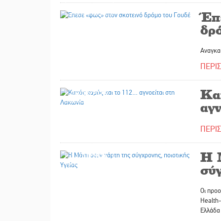
06/02/2026
Έπ
δρ
Αναγκαί
ΠΕΡΙ
Κα
06/02/2026
αγ
ΠΕΡΙ
Η 
31/01/2026
σύγ
Οι προο
Health-
Ελλάδα