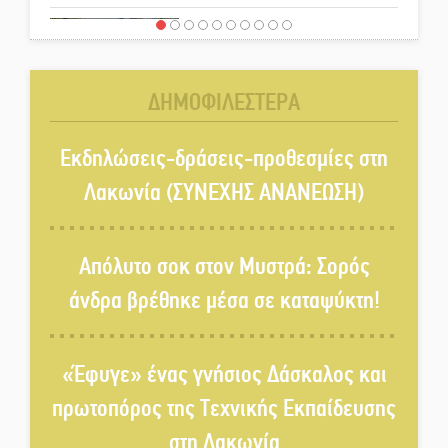
Χωρίς «διακοπές» η ΕΛΑΣ:
Σάρωσε Πελοπόννησο και
Λακωνία
ΔΗΜΟΦΙΛΕΣΤΕΡΑ
«Έφυγε» ένας γνήσιος Δάσκαλος
και πρωτοπόρος της Τεχνικής
Εκδηλώσεις-δράσεις-προθεσμίες στη
Εκπαίδευσης στη Λακωνία
Λακωνία (ΣΥΝΕΧΗΣ ΑΝΑΝΕΩΣΗ)
«Κλειστά» ανοιχτά προαύλια
στον Δ. Σπάρτης;
Απόλυτο σοκ στον Μυστρά: Σορός
άνδρα βρέθηκε μέσα σε καταψύκτη!
Δεκαπενταύγουστος στην
Πετρίνα: Αντάμωμα με μουσική,
«Έφυγε» ένας γνήσιος Δάσκαλος και
χορό και παράδοση
πρωτοπόρος της Τεχνικής Εκπαίδευσης
Σωτήρια επέμβαση για ναυτικό
στη Λακωνία