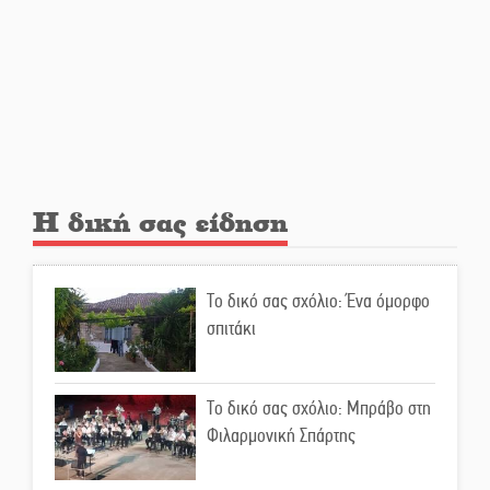
Ελεύθερος ο 55χρονος για την
υπόθεση του Μυστρά
Εκδηλώσεις-δράσεις-
προθεσμίες στη Λακωνία
(ΣΥΝΕΧΗΣ ΑΝΑΝΕΩΣΗ)
Η δική σας είδηση
Ποδοσφαιρικό αντάμωμα για
τους Κοκκινοραχίτες
Το δικό σας σχόλιο: Ένα όμορφο
σπιτάκι
Μάχης συνέχεια των 310 για τη
Λαϊκή Σπάρτης
Το δικό σας σχόλιο: Μπράβο στη
Φιλαρμονική Σπάρτης
Στον τελικό του Πρωταθλήματος
Ελλάδας Beach Soccer ο Π.