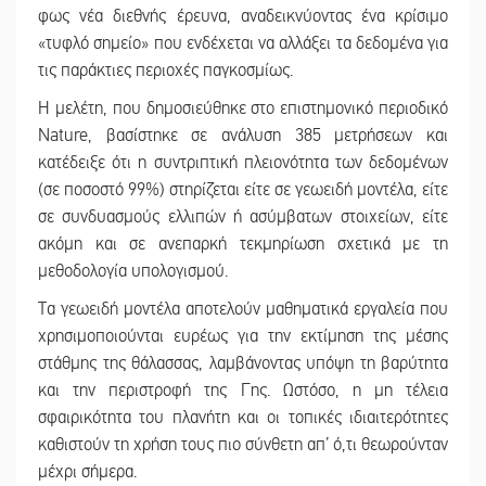
φως νέα διεθνής έρευνα, αναδεικνύοντας ένα κρίσιμο
«τυφλό σημείο» που ενδέχεται να αλλάξει τα δεδομένα για
τις παράκτιες περιοχές παγκοσμίως.
Η μελέτη, που δημοσιεύθηκε στο επιστημονικό περιοδικό
Nature, βασίστηκε σε ανάλυση 385 μετρήσεων και
κατέδειξε ότι η συντριπτική πλειονότητα των δεδομένων
(σε ποσοστό 99%) στηρίζεται είτε σε γεωειδή μοντέλα, είτε
σε συνδυασμούς ελλιπών ή ασύμβατων στοιχείων, είτε
ακόμη και σε ανεπαρκή τεκμηρίωση σχετικά με τη
μεθοδολογία υπολογισμού.
Τα γεωειδή μοντέλα αποτελούν μαθηματικά εργαλεία που
χρησιμοποιούνται ευρέως για την εκτίμηση της μέσης
στάθμης της θάλασσας, λαμβάνοντας υπόψη τη βαρύτητα
και την περιστροφή της Γης. Ωστόσο, η μη τέλεια
σφαιρικότητα του πλανήτη και οι τοπικές ιδιαιτερότητες
καθιστούν τη χρήση τους πιο σύνθετη απ’ ό,τι θεωρούνταν
μέχρι σήμερα.