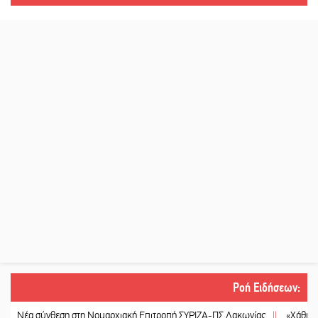
Ροή Ειδήσεων
:
 σύνθεση στη Νομαρχιακή Επιτροπή ΣΥΡΙΖΑ-ΠΣ Λακωνίας
||
«Χάθηκε ένας α