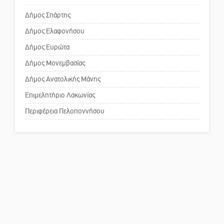
Δήμος Σπάρτης
Δήμος Ελαφονήσου
Το δικό σας σχόλιο: Ανοιχτή
επιστολή στον δήμαρχο Σπάρτης
Δήμος Ευρώτα
για τη λειτουργία του ΚΑΠΗ
Δήμος Μονεμβασίας
Δήμος Ανατολικής Μάνης
Το δικό σας σχόλιο: Παράδειγμα
κοινωνικής αναισθησίας
Επιμελητήριο Λακωνίας
Περιφέρεια Πελοποννήσου
Πού βρίσκεται το ιστορικό
κέντρο της Σπάρτης;