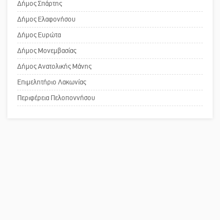
κίνδυνος
Δήμος Σπάρτης
Επιτροπή ΣΥΡΙΖΑ-ΠΣ Λακωνίας
Δήμος Ελαφονήσου
Το δικό σας σχόλιο: «Κύριε
Δήμος Ευρώτα
πρωθυπουργέ, ντροπή»
Δήμος Μονεμβασίας
Δήμος Ανατολικής Μάνης
Επιμελητήριο Λακωνίας
Το δικό σας σχόλιο: Ανοιχτή
επιστολή στον δήμαρχο Σπάρτης για
Περιφέρεια Πελοποννήσου
τη λειτουργία του ΚΑΠΗ
Το δικό σας σχόλιο: Παράδειγμα
κοινωνικής αναισθησίας