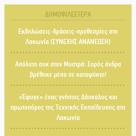
Γ. Γιαξόγλου
ΔΗΜΟΦΙΛΕΣΤΕΡΑ
Τίμησε τον Π. Καρρά ο ΑΟ Κροκεών
Εκδηλώσεις-δράσεις-προθεσμίες στη
Λακωνία (ΣΥΝΕΧΗΣ ΑΝΑΝΕΩΣΗ)
Ανανεώθηκε το γήπεδο-στέκι στην
Απόλυτο σοκ στον Μυστρά: Σορός άνδρα
παραλία της Νεάπολης
βρέθηκε μέσα σε καταψύκτη!
Ιωάννης Μ. Βαρβιτσιώτης: Στην
«Έφυγε» ένας γνήσιος Δάσκαλος και
αιωνιότητα το ιστορικό πολιτικό
στέλεχος της Μεταπολίτευσης
πρωτοπόρος της Τεχνικής Εκπαίδευσης στη
Λακωνία
Ο Άνθρωπος-αράχνη «επιστρέφει»
στη μεγάλη οθόνη