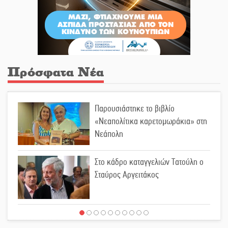
Πρόσφατα Νέα
Παρουσιάστηκε το βιβλίο
«Νεαπολίτικα καρετομωράκια» στη
Νεάπολη
Στο κάδρο καταγγελιών Τατούλη ο
Σταύρος Αργειτάκος
Τα «Άνθη της Πέτρας» τίμησαν τον