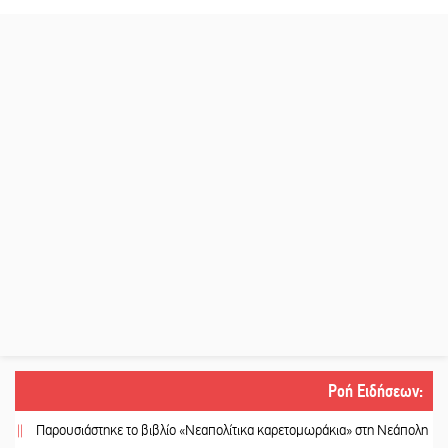
Ροή Ειδήσεων
:
Παρουσιάστηκε το βιβλίο «Νεαπολίτικα καρετομωράκια» στη Νεάπολη
||
Στο κ