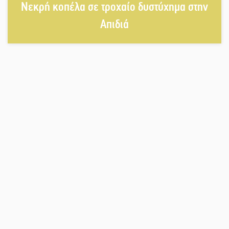
Νεκρή κοπέλα σε τροχαίο δυστύχημα στην
Απιδιά
«Μοναδικοί Άνθρωποι, Μια
Μεγάλη Παρέα» στην Ελαφόνησο
«Τουρισμός για Όλους 2026-
2027»: Άνοιξαν οι αιτήσεις για όλα
τα ΑΦΜ
Στο πύρινο μέτωπο με όχημα
60ετίας
Θα κερδηθεί η «Χαμένη Υπόθεση»
της Αμάντα Τόρρες;