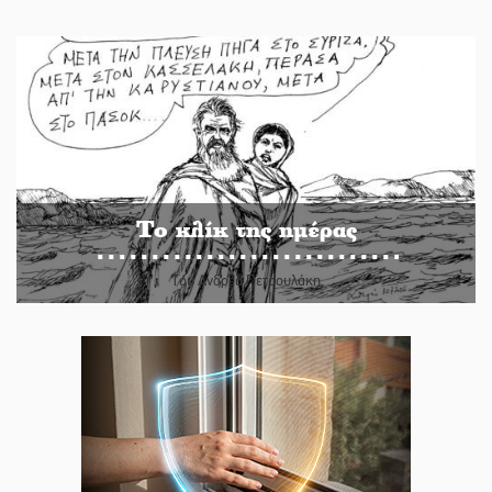
Το κλίκ της ημέρας
Του Ανδρέα Πετρουλάκη