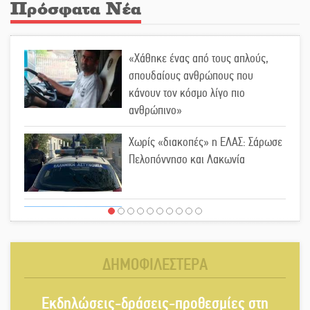
Πρόσφατα Νέα
«Χάθηκε ένας από τους απλούς,
σπουδαίους ανθρώπους που
κάνουν τον κόσμο λίγο πιο
ανθρώπινο»
Χωρίς «διακοπές» η ΕΛΑΣ: Σάρωσε
Πελοπόννησο και Λακωνία
«Έφυγε» ένας γνήσιος Δάσκαλος
και πρωτοπόρος της Τεχνικής
Εκπαίδευσης στη Λακωνία
ΔΗΜΟΦΙΛΕΣΤΕΡΑ
«Κλειστά» ανοιχτά προαύλια στον
Εκδηλώσεις-δράσεις-προθεσμίες στη
Δ. Σπάρτης;