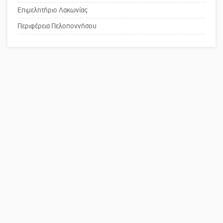
Επιμελητήριο Λακωνίας
Το δικό σας σχόλιο: Παράδειγμα
κοινωνικής αναισθησίας
Περιφέρεια Πελοποννήσου
Πού βρίσκεται το ιστορικό κέντρο
της Σπάρτης;