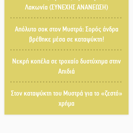
Λακωνία (ΣΥΝΕΧΗΣ ΑΝΑΝΕΩΣΗ)
Δεκαπενταύγουστος στην Πετρίνα:
Απόλυτο σοκ στον Μυστρά: Σορός άνδρα
Αντάμωμα με μουσική, χορό και
παράδοση
βρέθηκε μέσα σε καταψύκτη!
Σωτήρια επέμβαση για ναυτικό
Νεκρή κοπέλα σε τροχαίο δυστύχημα στην
ανοιχτά του Γυθείου
Απιδιά
Αποστολή εξετελέσθη στην Ταϊβάν:
Στη βάση τους τα παγκόσμια
Στον καταψύκτη του Μυστρά για το «ζεστό»
Σπαρτιατόπουλα
χρήμα
«Ρίζες και Ρεύματα» στο
Ξηροκάμπι με Ίκαρη και Ζερβάκη