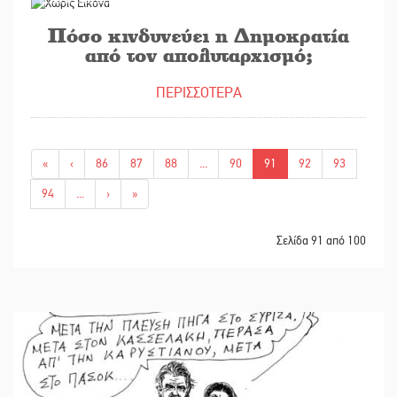
Πόσο κινδυνεύει η Δημοκρατία
από τον απολυταρχισμό;
ΠΕΡΙΣΣΟΤΕΡΑ
«
‹
86
87
88
...
90
91
92
93
94
...
›
»
Σελίδα 91 από 100