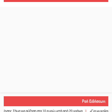
Ροή Ειδήσεων
:
μα για αύξηση στα 10 ευρώ μετά από 20 χρόνια
||
«Για ψυχολογικούς λόγους» 