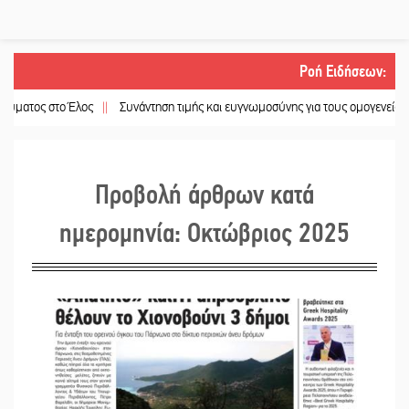
Ροή Ειδήσεων
:
 Έλος
||
Συνάντηση τιμής και ευγνωμοσύνης για τους ομογενείς από την ΙΜΜ
Προβολή άρθρων κατά
ημερομηνία: Οκτώβριος 2025